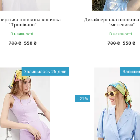
нерська шовкова косинка
Дизайнерська шовкова
"Тропікано"
"метелики"
В наявності
В наявності
700 ₴
550 ₴
700 ₴
550 ₴
Залишилось 26 днів
Залишил
–21%