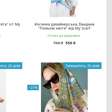
ята" от My
Косинка дизайнерська, бандана
"Польові квіти" від My Scarf
и
Готово до відправки
700 ₴
550 ₴
ось 26 днів
Залишилось 26 днів
–21%