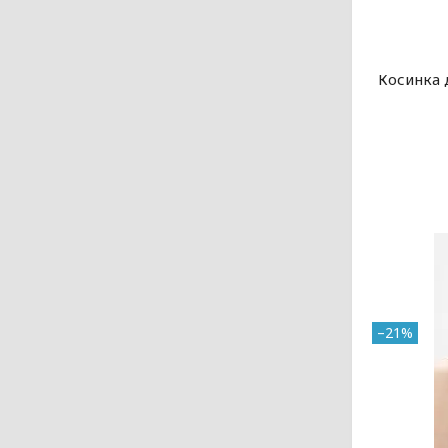
Косинка 
–21%