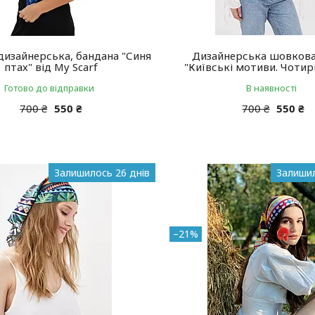
дизайнерська, бандана "Синя
Дизайнерська шовкова
птах" від My Scarf
"Київські мотиви. Чотир
Готово до відправки
В наявності
700 ₴
550 ₴
700 ₴
550 ₴
Залишилось 26 днів
Залишил
–21%