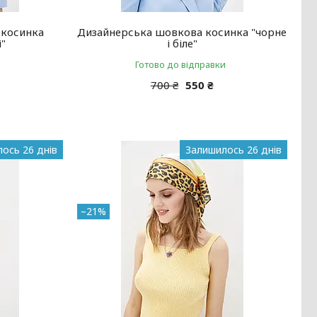
 косинка
Дизайнерська шовкова косинка "чорне
і"
і біле"
Готово до відправки
700 ₴
550 ₴
ось 26 днів
Залишилось 26 днів
–21%