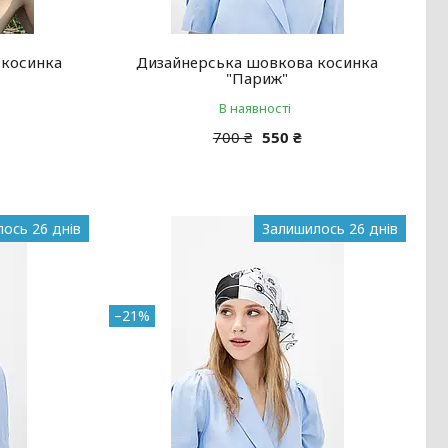
 косинка
Дизайнерська шовкова косинка
"Париж"
В наявності
700 ₴
550 ₴
ось 26 днів
Залишилось 26 днів
–21%