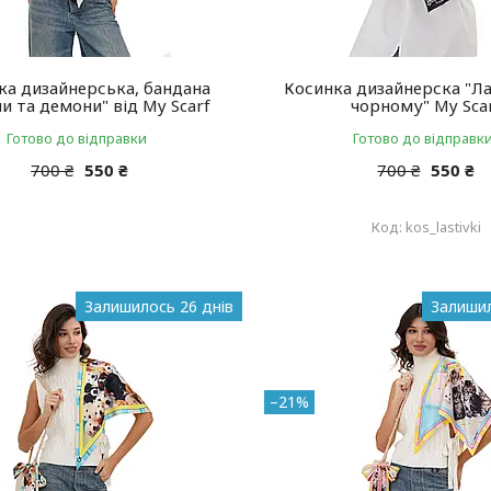
ка дизайнерська, бандана
Косинка дизайнерска "Ла
и та демони" від My Scarf
чорному" My Sca
Готово до відправки
Готово до відправк
700 ₴
550 ₴
700 ₴
550 ₴
kos_lastivki
Залишилось 26 днів
Залишил
–21%