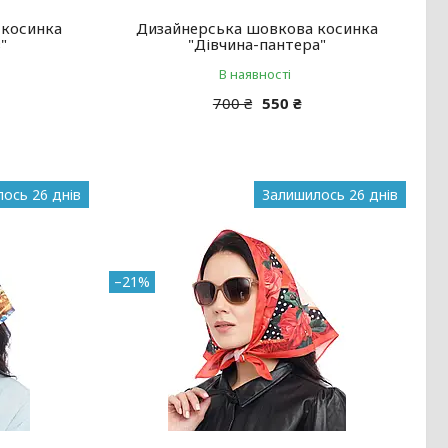
 косинка
Дизайнерська шовкова косинка
"
"Дівчина-пантера"
В наявності
700 ₴
550 ₴
ось 26 днів
Залишилось 26 днів
–21%