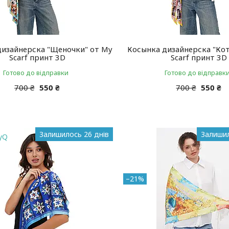
дизайнерска "Щеночки" от My
Косынка дизайнерска "Кот
Scarf принт 3D
Scarf принт 3D
Готово до відправки
Готово до відправк
700 ₴
550 ₴
700 ₴
550 ₴
Залишилось 26 днів
Залишил
yQ
–21%