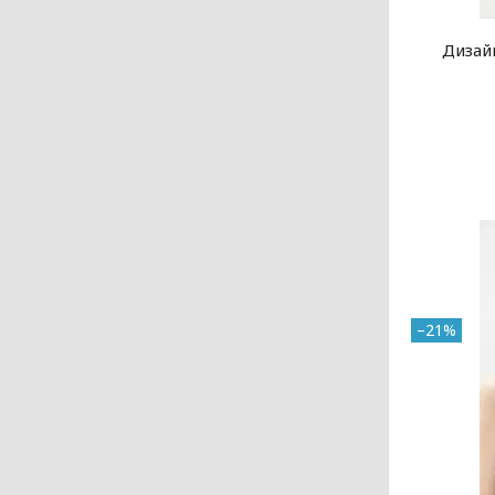
Дизай
–21%