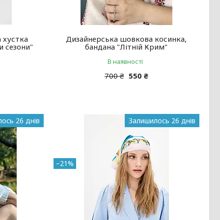
 хустка
Дизайнерська шовкова косинка,
и сезони"
бандана "Літній Крим"
В наявності
700 ₴
550 ₴
ось 26 днів
Залишилось 26 днів
–21%