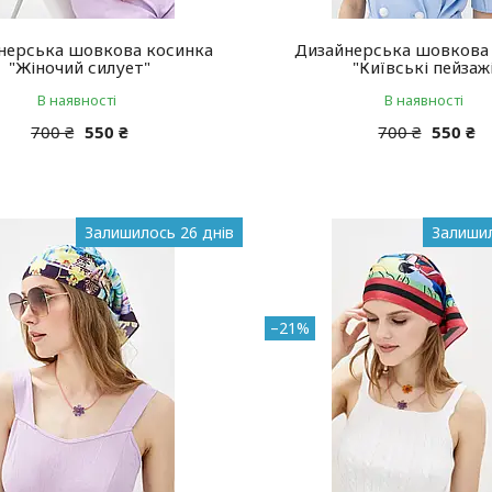
нерська шовкова косинка
Дизайнерська шовкова
"Жіночий силует"
"Київські пейзаж
В наявності
В наявності
700 ₴
550 ₴
700 ₴
550 ₴
Залишилось 26 днів
Залишил
–21%