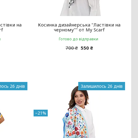
стівки на
Косинка дизайнерська "Ластівки на
rf
черному"" от My Scarf
и
Готово до відправки
700 ₴
550 ₴
ось 26 днів
Залишилось 26 днів
–21%