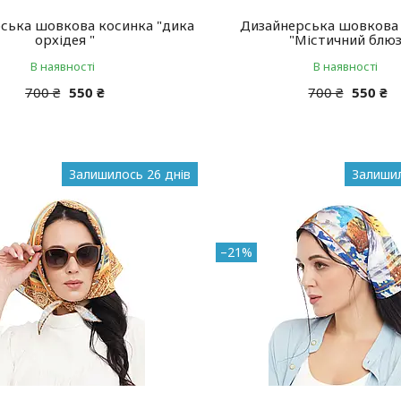
ська шовкова косинка "дика
Дизайнерська шовкова
орхідея "
"Містичний блюз
В наявності
В наявності
700 ₴
550 ₴
700 ₴
550 ₴
Залишилось 26 днів
Залишил
–21%