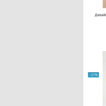
Дизай
–21%