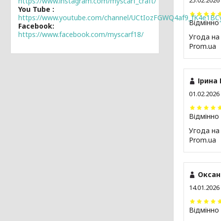
25.02.2026
https://www.instagram.com/myscarf_craft/
You Tube
https://www.youtube.com/channel/UCtIozFGWQ4af9_fK4e1BC
Відмінно
Facebook
https://www.facebook.com/myscarf18/
Угода на
Prom.ua
Ірина 
01.02.2026
Відмінно
Угода на
Prom.ua
Оксан
14.01.2026
Відмінно