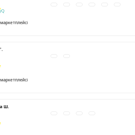
yQ
 маркетплейсі
Г.
 маркетплейсі
а Ш.