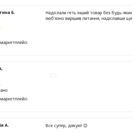
тина Б.
Надіслали геть інший товар без будь-яки
люб'язно вирішив питання, надіславши ще 
 маркетплейсі
А.
гано
 маркетплейсі
я А.
Все супер, дякую! 😊