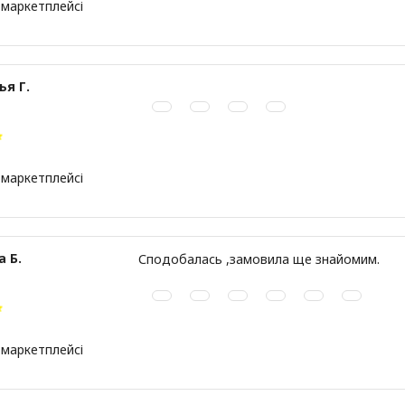
 маркетплейсі
ья Г.
 маркетплейсі
а Б.
Сподобалась ,замовила ще знайомим.
 маркетплейсі