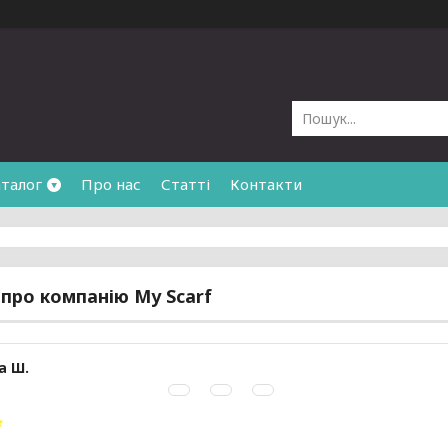
талог
Про нас
Статті
Контакти
 про компанію My Scarf
а Ш.