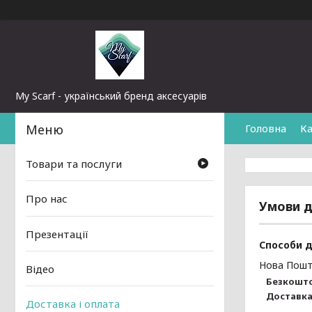
My Scarf - український бренд аксесуарів
Головна
Ка
Товари та послуги
Про нас
Умови д
Презентації
Способи 
Нова Пош
Відео
Безкошто
Доставка 
Доставка і оплата