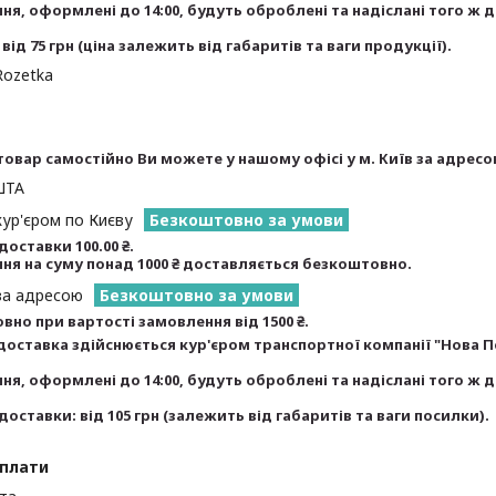
я, оформлені до 14:00, будуть оброблені та надіслані того ж дн
 від 75 грн (ціна залежить від габаритів та ваги продукції).
Rozetka
овар самостійно Ви можете у нашому офісі у м. Київ за адресою 
ШТА
ур'єром по Києву
Безкоштовно за умови
доставки 100.00 ₴.

ня на суму понад 1000 ₴ доставляється 
безкоштовно
.
за адресою
Безкоштовно за умови
вно при вартості замовлення від 1500 ₴.
доставка здійснюється кур'єром транспортної компанії "Нова По
я, оформлені до 14:00, будуть оброблені та надіслані того ж дн
доставки: від 105 грн (залежить від габаритів та ваги посилки).
оплати