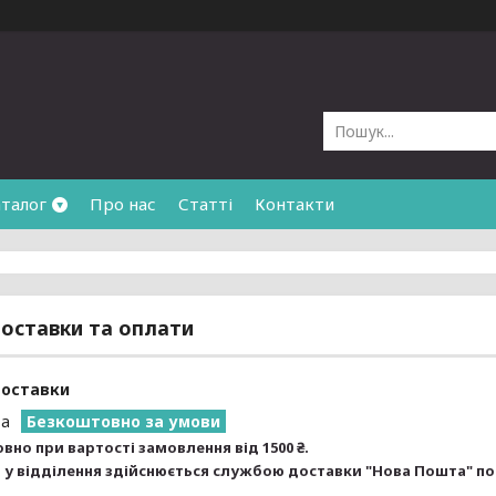
талог
Про нас
Статті
Контакти
оставки та оплати
доставки
та
Безкоштовно за умови
вно при вартості замовлення від 1500 ₴.
у відділення здійснюється службою доставки "Нова Пошта" по вс