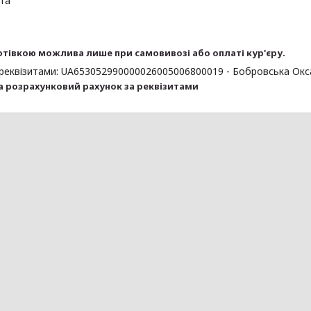
та
отівкою можлива лише при самовивозі або оплаті кур'єру.
реквізитами: UA653052990000026005006800019 - Бобровська Окс
а розрахунковий рахунок за реквізитами