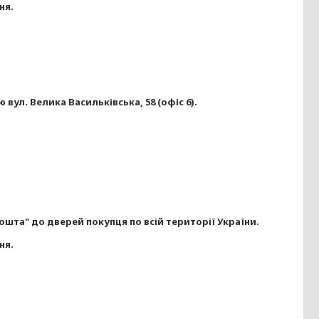
я.

вул. Велика Васильківська, 58 (офіс 6).
шта" до дверей покупця по всій території України.

я.
