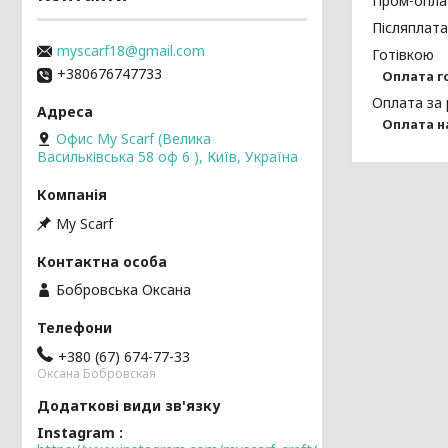
Пром-опла
Післяплата
myscarf18@gmail.com
Готівкою
+380676747733
Оплата г
Оплата за 
Оплата н
Офис My Scarf (Велика
Васильківська 58 оф 6 ), Київ, Україна
My Scarf
Бобровська Оксана
+380 (67) 674-77-33
Оксана Бобровская
Instagram