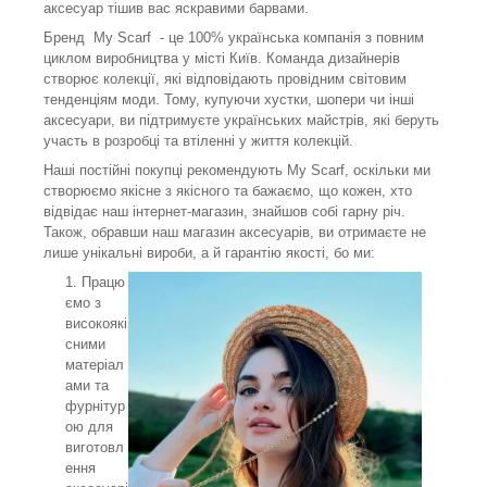
аксесуар тішив вас яскравими барвами.
Бренд My Scarf - це 100% українська компанія з повним
циклом виробництва у місті Київ. Команда дизайнерів
створює колекції, які відповідають провідним світовим
тенденціям моди. Тому, купуючи хустки, шопери чи інші
аксесуари, ви підтримуєте українських майстрів, які беруть
участь в розробці та втіленні у життя колекцій.
Наші постійні покупці рекомендують My Scarf, оскільки ми
створюємо якісне з якісного та бажаємо, що кожен, хто
відвідає наш інтернет-магазин, знайшов собі гарну річ.
Також, обравши наш магазин аксесуарів, ви отримаєте не
лише унікальні вироби, а й гарантію якості, бо ми:
Працю
ємо з
високоякі
сними
матеріал
ами та
фурнітур
ою для
виготовл
ення