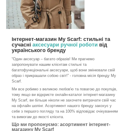
Інтернет-магазин My Scarf: стильні та
сучасні
аксесуари ручної роботи
від
українського бренду
“Один аксесуар – багато образів! Ми прагнемо
запропонувати нашим клієнтам стильні та
багатофункціональні аксесуари, щоб вони змінювали свій
образ і прикрашали собою світ!” - головна місія бренду My
Scarf.
Ми все робимо з великою любов'ю та повагою до покупців,
тому якщо ви відкриєте онлайн-каталог інтернет-магазину
My Scarf, ви більше ніколи не захочете витрачати свій час
на офлайн шопінг. Асортимент нашого бренду закохує у
себе з першого погляду та на 100% відповідає очікуванням
та вимогам до якості клієнта.
Що ми пропонуємо: асортимент інтернет-
магазину My Scarf