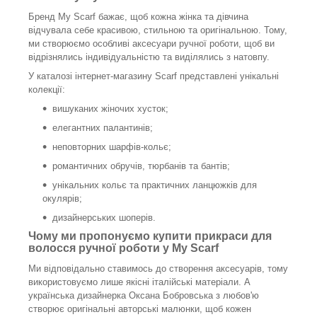
Бренд My Scarf бажає, щоб кожна жінка та дівчина
відчувала себе красивою, стильною та оригінальною. Тому,
ми створюємо особливі аксесуари ручної роботи, щоб ви
відрізнялись індивідуальністю та виділялись з натовпу.
У каталозі інтернет-магазину Scarf представлені унікальні
колекції:
вишуканих жіночих хусток;
елегантних палантинів;
неповторних шарфів-кольє;
романтичних обручів, тюрбанів та бантів;
унікальних кольє та практичних ланцюжків для
окулярів;
дизайнерських шоперів.
Чому ми пропонуємо купити прикраси для
волосся ручної роботи у My Scarf
Ми відповідально ставимось до створення аксесуарів, тому
використовуємо лише якісні італійські матеріали. А
українська дизайнерка Оксана Бобровська з любов'ю
створює оригінальні авторські малюнки, щоб кожен