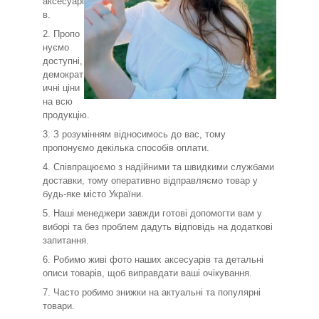
аксесуарі
в.
Пропо
нуємо
доступні,
демократ
ичні ціни
на всю
продукцію.
З розумінням відносимось до вас, тому
пропонуємо декілька способів оплати.
Співпрацюємо з надійними та швидкими службами
доставки, тому оперативно відправляємо товар у
будь-яке місто України.
Наші менеджери завжди готові допомогти вам у
виборі та без проблем дадуть відповідь на додаткові
запитання.
Робимо живі фото наших аксесуарів та детальні
описи товарів, щоб виправдати ваші очікування.
Часто робимо знижки на актуальні та популярні
товари.