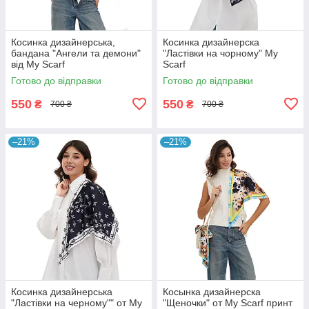
Косинка дизайнерська,
Косинка дизайнерска
бандана "Ангели та демони"
"Ластівки на чорному" My
від My Scarf
Scarf
Готово до відправки
Готово до відправки
550
550
₴
₴
700 ₴
700 ₴
–21%
–21%
Косинка дизайнерська
Косынка дизайнерска
"Ластівки на черному"" от My
"Щеночки" от My Scarf принт