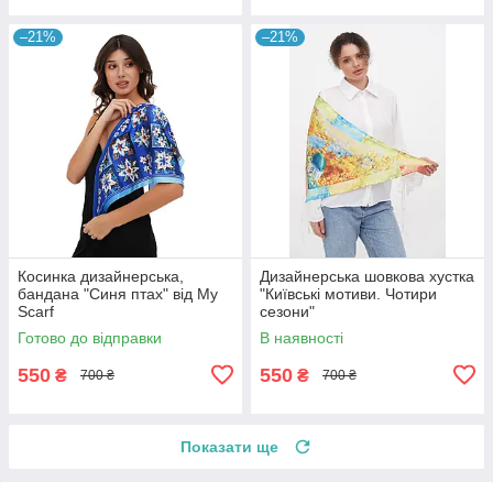
–21%
–21%
Косинка дизайнерська,
Дизайнерська шовкова хустка
бандана "Синя птах" від My
"Київські мотиви. Чотири
Scarf
сезони"
Готово до відправки
В наявності
550
550
₴
₴
700 ₴
700 ₴
Показати ще