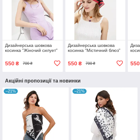
Дизайнерська шовкова
Дизайнерська шовкова
Диза
косинка "Жіночий силует"
косинка "Містичний блюз"
коси
550
550
550
₴
₴
700 ₴
700 ₴
Акційні пропозиції та новинки
–21%
–21%