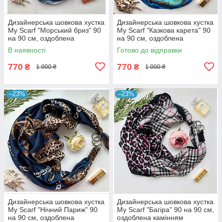
Дизайнерська шовкова хустка
Дизайнерська шовкова хустка
My Scarf "Морський бриз" 90
My Scarf "Казкова карета" 90
на 90 см, оздоблена
на 90 см, оздоблена
камінням бірюза
камінням
В наявності
Готово до відправки
770
770
₴
₴
1 000 ₴
1 000 ₴
–23%
–23%
Дизайнерська шовкова хустка
Дизайнерська шовкова хустка
My Scarf "Нічний Париж" 90
My Scarf "Багіра" 90 на 90 см,
на 90 см, оздоблена
оздоблена камінням