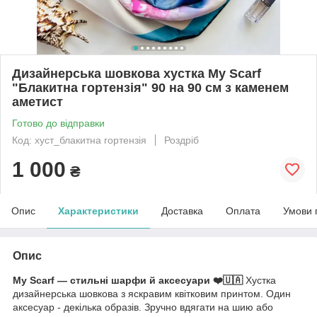
Дизайнерська шовкова хустка My Scarf
"Блакитна гортензія" 90 на 90 см з каменем
аметист
Готово до відправки
Код: хуст_блакитна гортензія
Роздріб
1 000
₴
Опис
Характеристики
Доставка
Оплата
Умови 
Опис
My Scarf — стильні шарфи й аксесуари ❤️🇺🇦
Хустка
дизайнерська шовкова з яскравим квітковим принтом. Один
аксесуар - декілька образів. Зручно вдягати на шию або