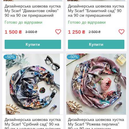
Дизайнерська шовкова хустка
Дизайнерська шовкова хустка
My Scarf "Діамантове сяйво"
My Scarf "Блакитний сад" 90
90 на 90 см прикрашений
на 90 см прикрашений
натуральною яшмою
натуральним солідатом
Готово до відправки
Готово до відправки
1 500
1 250
₴
₴
3 000 ₴
2 500 ₴
Купити
Купити
–50%
–50%
Дизайнерська шовкова хустка
Дизайнерська шовкова хустка
My Scarf "Срібний сад" 90 на
My Scarf "Рожева перлина"
90 см з натуральним сніжним
90 на 90 см з каменем