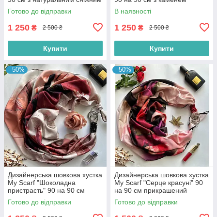
обсидіаном
рожевий кварц і амазоніт
Готово до відправки
В наявності
1 250
1 250
₴
₴
2 500 ₴
2 500 ₴
Купити
Купити
–50%
–50%
Дизайнерська шовкова хустка
Дизайнерська шовкова хустка
My Scarf "Шоколадна
My Scarf "Серце красуні" 90
пристрасть" 90 на 90 см
на 90 см прикрашений
прикрашений натуральним
натуральним коралом
Готово до відправки
Готово до відправки
агатом