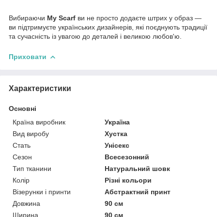
Вибираючи
My Scarf
ви не просто додаєте штрих у образ —
ви підтримуєте українських дизайнерів, які поєднують традиції
та сучасність із увагою до деталей і великою любов'ю.
Приховати
Характеристики
Основні
Країна виробник
Україна
Вид виробу
Хустка
Стать
Унісекс
Сезон
Всесезонний
Тип тканини
Натуральний шовк
Колір
Різні кольори
Візерунки і принти
Абстрактний принт
Довжина
90 см
Ширина
90 см