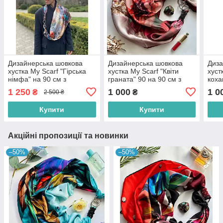
Дизайнерська шовкова
Дизайнерська шовкова
Диза
хустка My Scarf "Гірська
хустка My Scarf "Квіти
хуст
німфа" на 90 см з
граната" 90 на 90 см з
коха
каменем тигрове око
каменем гранат
кам
1 250
1 000
1 0
₴
₴
2 500 ₴
Купити
Купити
Акційні пропозиції та новинки
–50%
–50%