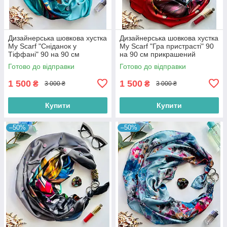
Дизайнерська шовкова хустка
Дизайнерська шовкова хустка
My Scarf "Сніданок у
My Scarf "Гра пристрасті" 90
Тіффані" 90 на 90 см
на 90 см прикрашений
прикрашений натуральною
натуральним коралом
Готово до відправки
Готово до відправки
бірюзою
1 500
1 500
₴
₴
3 000 ₴
3 000 ₴
Купити
Купити
–50%
–50%