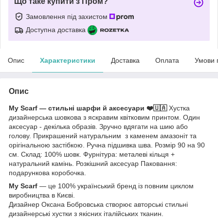
Що таке купити з Пром?
Замовлення під захистом
Доступна доставка
Опис
Характеристики
Доставка
Оплата
Умови 
Опис
My Scarf — стильні шарфи й аксесуари ❤️🇺🇦
Хустка
дизайнерська шовкова з яскравим квітковим принтом. Один
аксесуар - декілька образів. Зручно вдягати на шию або
голову. Прикрашений натуральним з каменем амазоніт та
орігінальною застібкою. Ручна підшивка шва. Розмір 90 на 90
см. Склад: 100% шовк. Фурнітура: металеві кільця +
натуральний камінь. Розкішний аксесуар Паковання:
подарункова коробочка.
My Scarf
— це 100% український бренд із повним циклом
виробництва в Києві.
Дизайнер Оксана Бобровська створює авторські стильні
дизайнерські хустки з якісних італійських тканин.