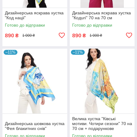
Дизайнерська яскрава хустка
Дизайнерська яскрава хустка
"Код націі"
"Кодuri" 70 на 70 см
Готово до відправки
Готово до відправки
890
890
₴
₴
1 000 ₴
1 000 ₴
–11%
–11%
Велика хустка "Ківські
Дизайнерська шовкова хустка
мотиви. Чотири сезони" 70 на
"Фея блакитних снів"
70 см + подарункове
паковання
Готово до відправки
Готово до відправки