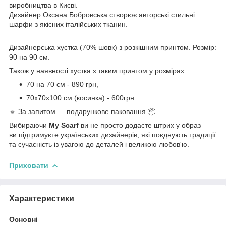
виробництва в Києві.
Дизайнер Оксана Бобровська створює авторські стильні
шарфи з якісних італійських тканин.
Дизайнерська хустка (70% шовк) з розкішним принтом. Розмір:
90 на 90 см.
Також у наявності хустка з таким принтом у розмірах:
70 на 70 см - 890 грн,
70х70х100 см (косинка) - 600грн
🔹 За запитом — подарункове паковання 📦
Вибираючи
My Scarf
ви не просто додаєте штрих у образ —
ви підтримуєте українських дизайнерів, які поєднують традиції
та сучасність із увагою до деталей і великою любов'ю.
Приховати
Характеристики
Основні