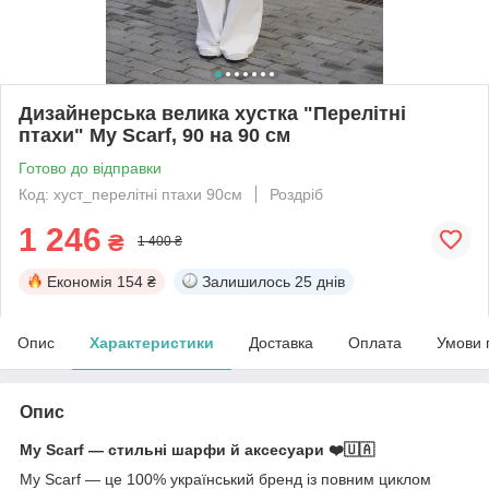
Дизайнерська велика хустка "Перелітні
птахи" My Scarf, 90 на 90 см
Готово до відправки
Код: хуст_перелітні птахи 90см
Роздріб
1 246
₴
1 400 ₴
Економія
154 ₴
Залишилось
25 днів
Опис
Характеристики
Доставка
Оплата
Умови 
Опис
My Scarf — стильні шарфи й аксесуари ❤️🇺🇦
My Scarf — це 100% український бренд із повним циклом