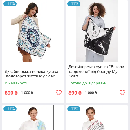
–11%
–11%
Дизайнерська хустка "Янголи
Дизайнерська велика хустка
та демони" від бренду My
"Коловорот життя My Scarf
Scarf
В наявності
Готово до відправки
890
890
₴
₴
1 000 ₴
1 000 ₴
–11%
–11%