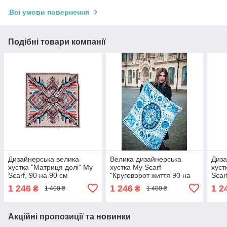
Всі умови повернення
Подібні товари компанії
Дизайнерська велика
Велика дизайнерська
Диза
хустка "Матриця долі" My
хустка My Scarf
хуст
Scarf, 90 на 90 см
"Круговорот життя 90 на
Scar
90 см
1 246
1 246
1 2
₴
₴
1 400 ₴
1 400 ₴
Акційні пропозиції та новинки