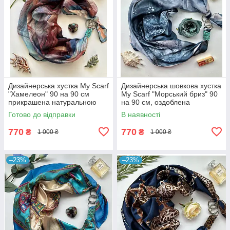
Дизайнерська хустка My Scarf
Дизайнерська шовкова хустка
"Хамелеон" 90 на 90 см
My Scarf "Морський бриз" 90
прикрашена натуральною
на 90 см, оздоблена
бірюзою
камінням бірюза
Готово до відправки
В наявності
770
770
₴
₴
1 000 ₴
1 000 ₴
–23%
–23%