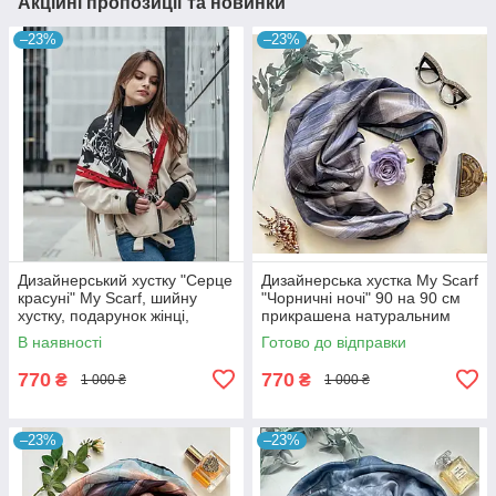
Акційні пропозиції та новинки
–23%
–23%
Дизайнерський хустку "Серце
Дизайнерська хустка My Scarf
красуні" My Scarf, шийну
"Чорничні ночі" 90 на 90 см
хустку, подарунок жінці,
прикрашена натуральним
камінь корал!
агатом
В наявності
Готово до відправки
770
770
₴
₴
1 000 ₴
1 000 ₴
–23%
–23%