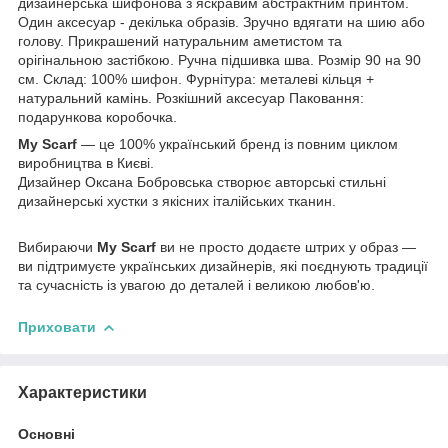
дизайнерська шифонова з яскравим абстрактним принтом.
Один аксесуар - декілька образів. Зручно вдягати на шию або
голову. Прикрашений натуральним аметистом та
орігінальною застібкою. Ручна підшивка шва. Розмір 90 на 90
см. Склад: 100% шифон. Фурнітура: металеві кільця +
натуральний камінь. Розкішний аксесуар Паковання:
подарункова коробочка.
My Scarf
— це 100% український бренд із повним циклом
виробництва в Києві.
Дизайнер Оксана Бобровська створює авторські стильні
дизайнерські хустки з якісних італійських тканин.
Вибираючи
My Scarf
ви не просто додаєте штрих у образ —
ви підтримуєте українських дизайнерів, які поєднують традиції
та сучасність із увагою до деталей і великою любов'ю.
Приховати
Характеристики
Основні