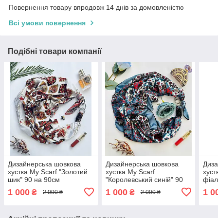
Повернення товару впродовж 14 днів за домовленістю
Всі умови повернення
Подібні товари компанії
Дизайнерська шовкова
Дизайнерська шовкова
Диза
хустка My Scarf "Золотий
хустка My Scarf
хуст
шик" 90 на 90см
"Королевський синій" 90
фіал
прикрашений
на 90см прикрашений
при
1 000
1 000
1 0
₴
₴
2 000 ₴
2 000 ₴
натуральним камінням
натуральним агатом
нату
тигрове око