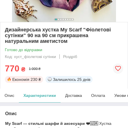
Дизайнерська хустка My Scarf "Фіолетові
сутінки" 90 на 90 см прикрашена
натуральним аметистом
Готово до відправки
Код: хуст_фіолетові сутінки
Роздріб
770
₴
1 000 ₴
Економія
230 ₴
Залишилось
25 днів
Опис
Характеристики
Доставка
Оплата
Умови 
Опис
My Scarf — стильні шарфи й аксесуари ❤️🇺🇦
Хустка