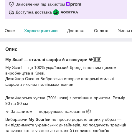
Замовлення під захистом
Доступна доставка
Опис
Характеристики
Доставка
Оплата
Умови 
Опис
My Scarf — стильні шарфи й аксесуари ❤️🇺🇦
My Scarf — це 100% український бренд із повним циклом
виробництва в Києві.
Дизайнер Оксана Бобровська створює авторські стильні
шарфи з якісних італійських тканин.
Дизайнерська хустка (70% шовк) з розкішним принтом. Розмір
90 на 90 см
🔹 За запитом — подарункове паковання 📦
Вибираючи
My Scarf
ви не просто додаєте штрих у образ —
ви підтримуєте українських дизайнерів, які поєднують традиції
та сучасність із увагою до деталей і великою любов'ю.