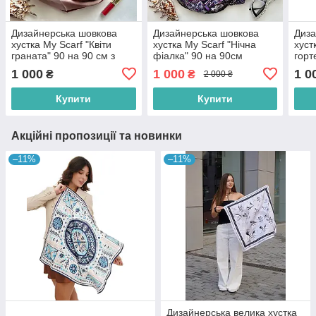
Дизайнерська шовкова
Дизайнерська шовкова
Диза
хустка My Scarf "Квіти
хустка My Scarf "Нічна
хуст
граната" 90 на 90 см з
фіалка" 90 на 90см
горт
каменем гранат
прикрашений
каме
1 000
1 000
1 0
₴
₴
2 000 ₴
натуральним агатом
Купити
Купити
Акційні пропозиції та новинки
–11%
–11%
Дизайнерська велика хустка