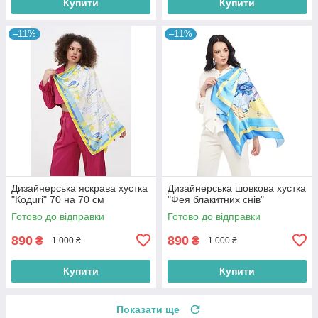
Купити
Купити
–11%
–11%
Дизайнерська яскрава хустка
Дизайнерська шовкова хустка
"Кодuri" 70 на 70 см
"Фея блакитних снів"
Готово до відправки
Готово до відправки
890
890
₴
₴
1 000 ₴
1 000 ₴
Купити
Купити
Показати ще