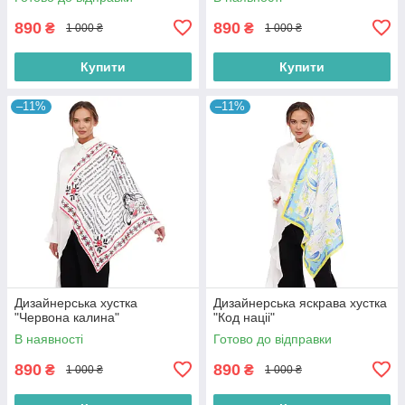
890
890
₴
₴
1 000 ₴
1 000 ₴
Купити
Купити
–11%
–11%
Дизайнерська хустка
Дизайнерська яскрава хустка
"Червона калина"
"Код націі"
В наявності
Готово до відправки
890
890
₴
₴
1 000 ₴
1 000 ₴