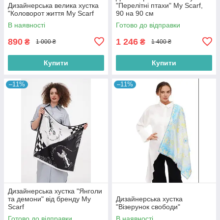
Дизайнерська велика хустка
"Перелітні птахи" My Scarf,
"Коловорот життя My Scarf
90 на 90 см
В наявності
Готово до відправки
890
1 246
₴
₴
1 000 ₴
1 400 ₴
Купити
Купити
–11%
–11%
Дизайнерська хустка "Янголи
та демони" від бренду My
Дизайнерська хустка
Scarf
"Візерунок свободи"
Готово до відправки
В наявності