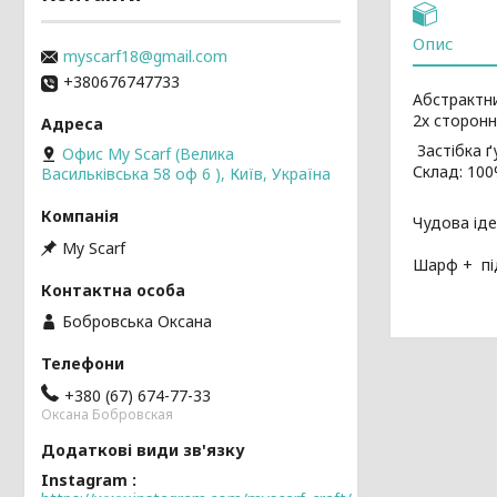
Опис
myscarf18@gmail.com
+380676747733
Абстрактн
2х сторонн
Застібка ґ
Офис My Scarf (Велика
Склад: 100
Васильківська 58 оф 6 ), Київ, Україна
Чудова іде
My Scarf
Шарф + пі
Бобровська Оксана
+380 (67) 674-77-33
Оксана Бобровская
Instagram