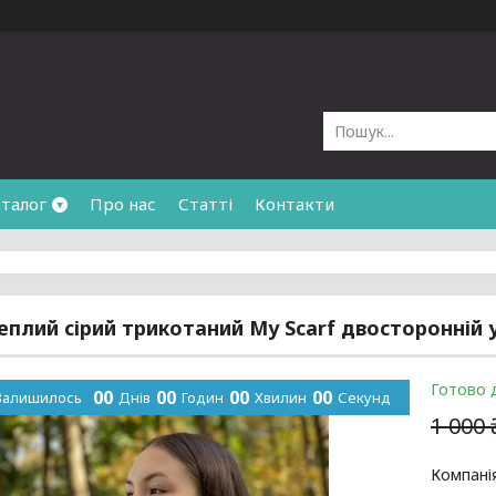
талог
Про нас
Статті
Контакти
плий сірий трикотаний My Scarf двосторонній ун
Готово 
0
0
0
0
0
0
0
0
Залишилось
Днів
Годин
Хвилин
Секунд
1 000 
Компані