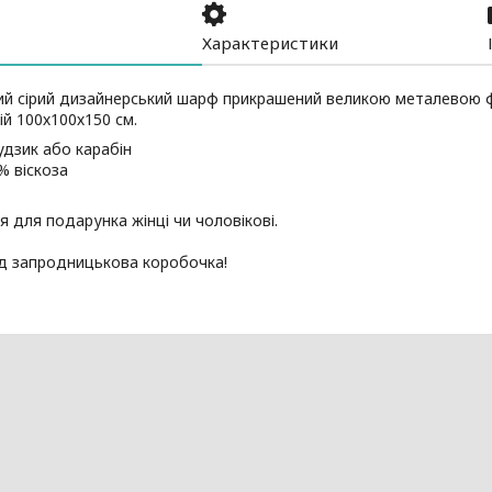
Характеристики
ий сірий дизайнерський шарф прикрашений великою металевою ф
ій 100х100х150 см.
удзик або карабін
% віскоза
я для подарунка жінці чи чоловікові.
д запродницькова коробочка!