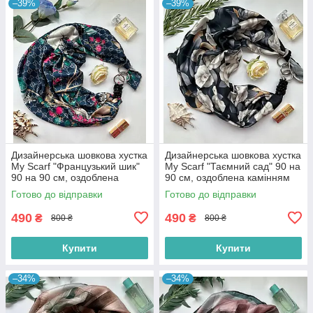
–39%
–39%
Дизайнерська шовкова хустка
Дизайнерська шовкова хустка
My Scarf "Французький шик"
My Scarf "Таємний сад" 90 на
90 на 90 см, оздоблена
90 см, оздоблена камінням
камінням агат
агат
Готово до відправки
Готово до відправки
490
490
₴
₴
800 ₴
800 ₴
Купити
Купити
–34%
–34%