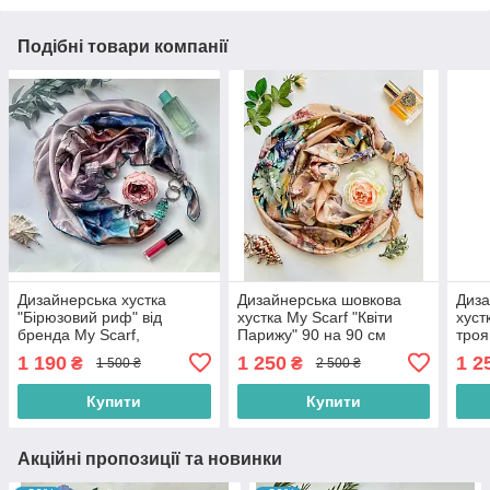
Подібні товари компанії
Дизайнерська хустка
Дизайнерська шовкова
Диза
"Бірюзовий риф" від
хустка My Scarf "Квіти
хуст
бренда My Scarf,
Парижу" 90 на 90 см
троя
прикрашена натуральним
прикрашена натуральною
при
1 190
1 250
1 2
₴
₴
1 500 ₴
2 500 ₴
каменем бірюза
яшмою
нату
Купити
Купити
Акційні пропозиції та новинки