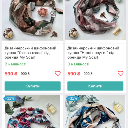
Дизайнерський шифоновий
Дизайнерський шифоновий
хустка "Лісова казка" від
хустка "Ніжні почуття" від
бренда My Scarf,
бренда My Scarf,
прикрашений натуральним
прикрашений натуральним
В наявності
В наявності
каменем яшма
каменем родоніт
590
590
₴
₴
900 ₴
900 ₴
Купити
Купити
–31%
–31%