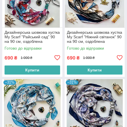
Дизайнерська шовкова хустка
Дизайнерська шовкова хустка
My Scarf "Райський сад" 90
My Scarf "Ніжний світанок" 90
на 90 см, оздоблена
на 90 см, оздоблена
камінням бірюза
камінням содаліт
Готово до відправки
Готово до відправки
690
690
₴
₴
1 000 ₴
1 000 ₴
Купити
Купити
–31%
–31%