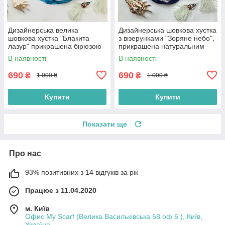
Дизайнерська велика
Дизайнерська шовкова хустка
шовкова хустка "Блакита
з візерунками "Зоряне небо",
лазур" прикрашена бірюзою
прикрашена натуральним
90 на 90 см
каменем содалит, 90 на 90
В наявності
В наявності
см
690
690
₴
₴
1 000 ₴
1 000 ₴
Купити
Купити
Показати ще
Про нас
93% позитивних з 14 відгуків за рік
Працює з 11.04.2020
м. Київ
Офис My Scarf (Велика Васильківська 58 оф 6 ), Київ,
Україна