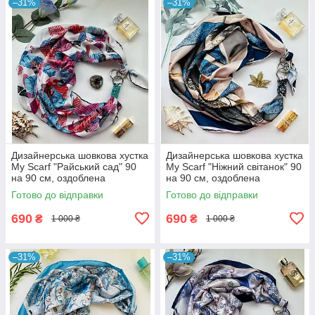
–31%
–31%
Дизайнерська шовкова хустка
Дизайнерська шовкова хустка
My Scarf "Райський сад" 90
My Scarf "Ніжний світанок" 90
на 90 см, оздоблена
на 90 см, оздоблена
камінням бірюза
камінням содаліт
Готово до відправки
Готово до відправки
690
690
₴
₴
1 000 ₴
1 000 ₴
–31%
–31%