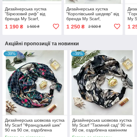
Дизайнерська хустка
Дизайнерська хустка
Диза
"Бірюзовий риф" від
"Королівський шедевр" від
"Гор
бренда My Scarf,
бренда My Scarf,
My S
прикрашена натуральним
прикрашена натуральним
нат
1 190
1 250
1 2
₴
₴
1 500 ₴
2 500 ₴
каменем бірюза
каменем
родо
Акційні пропозиції та новинки
–39%
–39%
Дизайнерська шовкова хустка
Дизайнерська шовкова хустка
My Scarf "Французький шик"
My Scarf "Таємний сад" 90 на
90 на 90 см, оздоблена
90 см, оздоблена камінням
камінням агат
агат