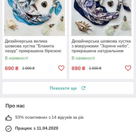
Дизайнерська велика
Дизайнерська шовкова хустка
шовкова хустка "Блакита
з візерунками "Зоряне небо",
лазур" прикрашена бірюзою
прикрашена натуральним
90 на 90 см
каменем содалит, 90 на 90
В наявності
В наявності
см
690
690
₴
₴
1 000 ₴
1 000 ₴
Показати ще
Про нас
93% позитивних з 14 відгуків за рік
Працює з 11.04.2020