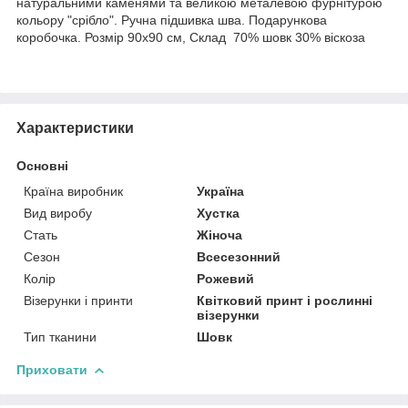
натуральними каменями та великою металевою фурнітурою
кольору "срібло". Ручна підшивка шва. Подарункова
коробочка. Розмір 90х90 см, Склад 70% шовк 30% віскоза
Характеристики
Основні
Країна виробник
Україна
Вид виробу
Хустка
Стать
Жіноча
Сезон
Всесезонний
Колір
Рожевий
Візерунки і принти
Квітковий принт і рослинні
візерунки
Тип тканини
Шовк
Приховати