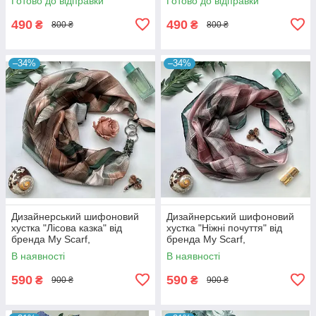
Готово до відправки
Готово до відправки
490
490
₴
₴
800 ₴
800 ₴
–34%
–34%
Дизайнерський шифоновий
Дизайнерський шифоновий
хустка "Лісова казка" від
хустка "Ніжні почуття" від
бренда My Scarf,
бренда My Scarf,
прикрашений натуральним
прикрашений натуральним
В наявності
В наявності
каменем яшма
каменем родоніт
590
590
₴
₴
900 ₴
900 ₴