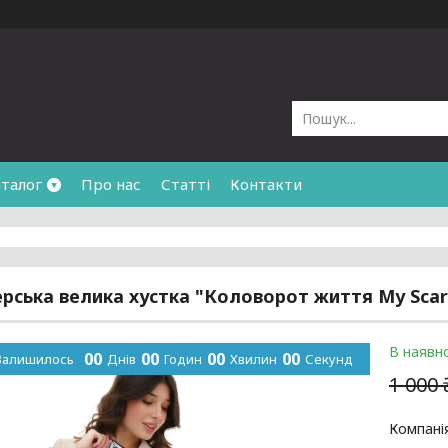
талог
Про нас
Статті
Контакти
рська велика хустка "Коловорот життя My Scar
В наявно
0
0
0
0
0
0
0
0
Залишилось
Днів
Годин
Хвилин
Секунд
1 000 
Компані