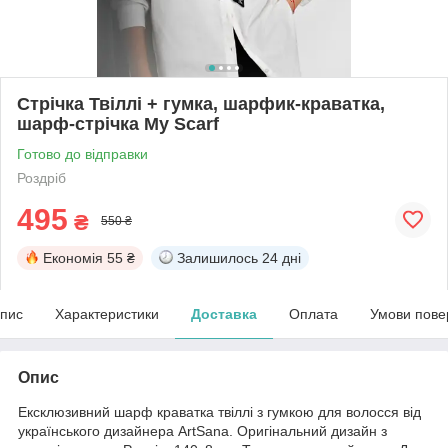
Стрічка Твіллі + гумка, шарфик-краватка,
шарф-стрічка My Scarf
Готово до відправки
Роздріб
495
₴
550 ₴
Економія
55 ₴
Залишилось
24 дні
пис
Характеристики
Доставка
Оплата
Умови пове
Опис
Ексклюзивний шарф краватка твіллі з гумкою для волосся від
українського дизайнера ArtSana. Оригінальний дизайн з