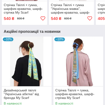
Стрічка Твіллі + гумка,
Стрічка Твіллі + гумка
Стрі
шарфик-краватка, шарф-
"Українська мавка",
шарф
стрічка My Scarf
шарфик-краватка, шарф-
стрі
стрічка My Scarf, колекція
540
540
405
₴
₴
600 ₴
600 ₴
Україна
Акційні пропозиції та новинки
–10%
–10%
Дизайнерський твіллі
Стрічка Твіллі + гумка,
"Українська абетка" від
шарфик-краватка, шарф-
бренда My Scarf
стрічка My Scarf
В наявності
В наявності