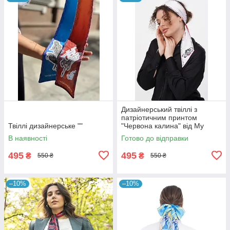
Дизайнерський твіллі з
патріотичним принтом
Твіллі дизайнерське ""
"Червона калина" від My
Scarf
В наявності
Готово до відправки
495
495
₴
₴
550 ₴
550 ₴
–10%
–10%