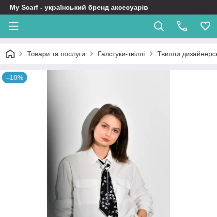
My Scarf - український бренд аксесуарів
Товари та послуги
Галстуки-твіллі
Твилли дизайнерсь
–10%