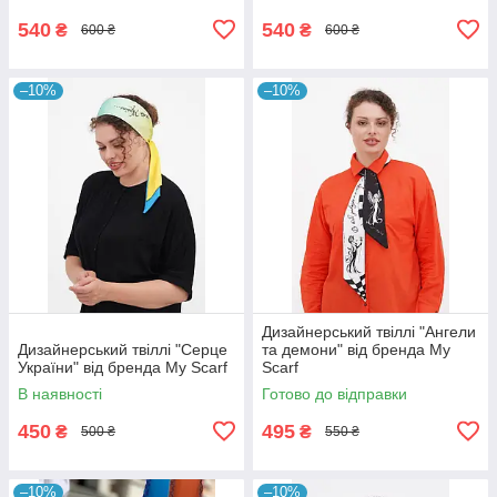
540
540
₴
₴
600 ₴
600 ₴
–10%
–10%
Дизайнерський твіллі "Ангели
Дизайнерський твіллі "Серце
та демони" від бренда My
України" від бренда My Scarf
Scarf
В наявності
Готово до відправки
450
495
₴
₴
500 ₴
550 ₴
–10%
–10%