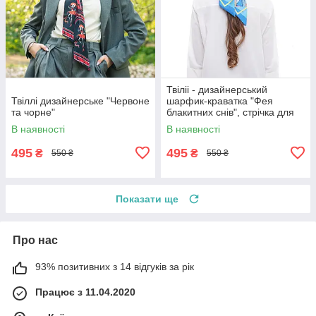
Твіліі - дизайнерський
Твіллі дизайнерське "Червоне
шарфик-краватка "Фея
та чорне"
блакитних снів", стрічка для
волосся
В наявності
В наявності
495
495
₴
₴
550 ₴
550 ₴
Показати ще
Про нас
93% позитивних з 14 відгуків за рік
Працює з 11.04.2020