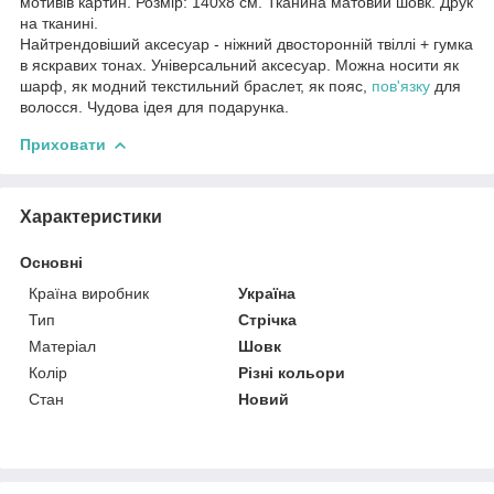
мотивів картин. Розмір: 140х8 см. Тканина матовий шовк. Друк
на тканині.
Найтрендовіший аксесуар - ніжний двосторонній твіллі + гумка
в яскравих тонах. Універсальний аксесуар. Можна носити як
шарф, як модний текстильний браслет, як пояс,
пов'язку
для
волосся. Чудова ідея для подарунка.
Приховати
Характеристики
Основні
Країна виробник
Україна
Тип
Стрічка
Матеріал
Шовк
Колір
Різні кольори
Стан
Новий