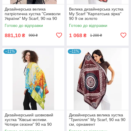
Дизайнерська велика
Велика дизайнерська хустка
патріотична хустка "Символи
My Scarf "Карпатська зірка"
України" My Scarf, 90 на 90
90 9 см золото
см
Готово до відправки
Готово до відправки
881,10
1 068
₴
₴
990 ₴
1 200 ₴
–11%
–11%
Дизайнерський шовковий
Дизайнерська велика хустка
хустка "Ківські мотиви.
"Трипілля" My Scarf, 90 на 90
Чотири сезони" 90 на 90
см, орнамент