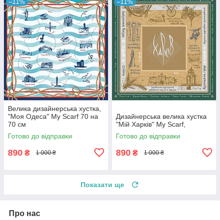
–11%
–11%
Велика дизайнерська хустка,
"Моя Одеса" My Scarf 70 на
Дизайнерська велика хустка
70 см
"Мій Харків" My Scarf,
Готово до відправки
Готово до відправки
890
890
₴
₴
1 000 ₴
1 000 ₴
Показати ще
Про нас