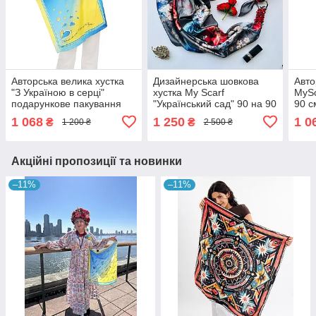
Авторська велика хустка
Дизайнерська шовкова
Авто
"З Україною в серці"
хустка My Scarf
MySc
подарункове пакування
"Український сад" 90 на 90
90 с
My Scarf, 90 на 90 см
см прикрашена коралом
1 068
1 250
1 0
₴
₴
1 200 ₴
2 500 ₴
Акційні пропозиції та новинки
–11%
–11%