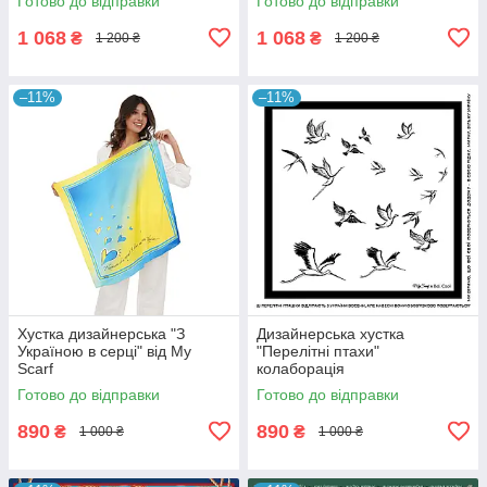
Готово до відправки
Готово до відправки
1 068
1 068
₴
₴
1 200 ₴
1 200 ₴
–11%
–11%
Хустка дизайнерська "З
Дизайнерська хустка
Україною в серці" від My
"Перелітні птахи"
Scarf
колаборація
MyScarf&Всі.Свої
Готово до відправки
Готово до відправки
890
890
₴
₴
1 000 ₴
1 000 ₴