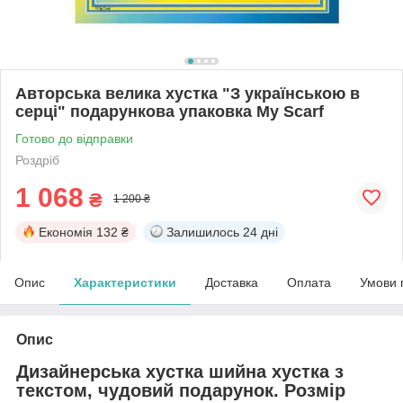
Авторська велика хустка "З українською в
серці" подарункова упаковка My Scarf
Готово до відправки
Роздріб
1 068
₴
1 200 ₴
Економія
132 ₴
Залишилось
24 дні
Опис
Характеристики
Доставка
Оплата
Умови 
Опис
Дизайнерська хустка шийна хустка з
текстом, чудовий подарунок. Розмір