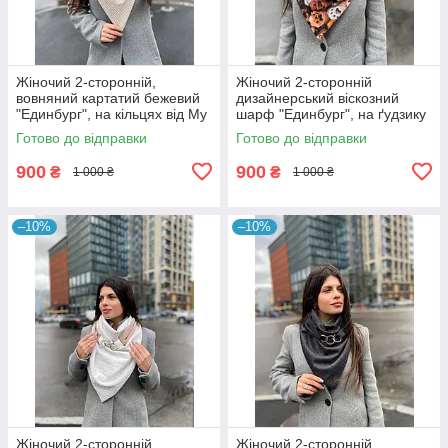
Жіночий 2-сторонній,
Жіночий 2-сторонній
вовняний картатий бежевий
дизайнерський віскозний
"Единбург", на кільцях від My
шарф "Единбург", на ґудзику
scarf снуд, бактус
від My scarf з принтом
Готово до відправки
Готово до відправки
"Лапки"
900
900
₴
₴
1 000 ₴
1 000 ₴
–10%
–10%
Жіночий 2-сторонній
Жіночий 2-сторонній