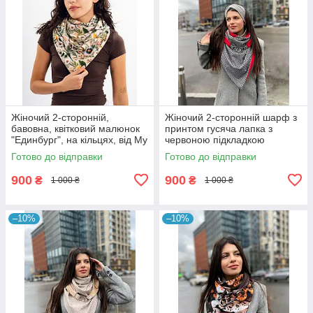
Жіночий 2-сторонній,
Жіночий 2-сторонній шарф з
бавовна, квітковий малюнок
принтом гусяча лапка з
"Единбург", на кільцях, від My
червоною підкладкою
scarf снуд, бактус
"Единбург", на кільцях від My
Готово до відправки
Готово до відправки
scarf
900
900
₴
₴
1 000 ₴
1 000 ₴
–10%
–10%