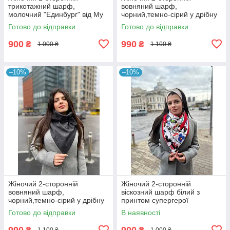
трикотажний шарф,
вовняний шарф,
молочний "Единбург" від My
чорний,темно-сірий у дрібну
scarf, на кільцях, снуд, бактус
смужку "Единбург", на
Готово до відправки
Готово до відправки
кільцях, від My scarf снуд,
бактус
900
990
₴
₴
1 000 ₴
1 100 ₴
–10%
–10%
Жіночий 2-сторонній
Жіночий 2-сторонній
вовняний шарф,
віскозний шарф білий з
чорний,темно-сірий у дрібну
принтом супергерої
смужку "Единбург", на
"Единбург", на кільцях від My
Готово до відправки
В наявності
ґудзику, від My scarf снуд,
scarf
бактус
990
900