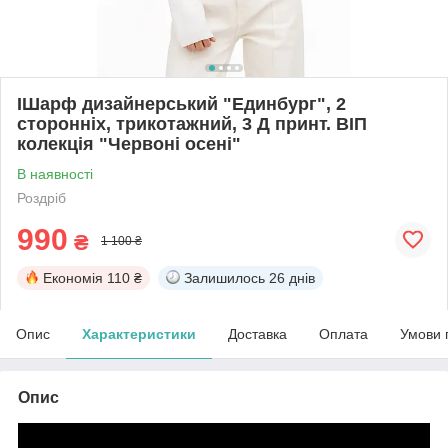
IШарф дизайнерський "Единбург", 2
сторонніх, трикотажний, 3 Д принт. ВІП
колекція "Червоні осені"
В наявності
Роздріб
990
₴
1 100 ₴
Економія
110 ₴
Залишилось
26 днів
Опис
Характеристики
Доставка
Оплата
Умови 
Опис