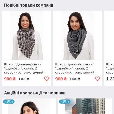
Подібні товари компанії
IШарф дизайнерський
IШарф дизайнерський
IШа
"Единбург", сірий, 2
"Единбург", сірий, 2
"Еди
сторонніх, трикотажний
сторонніх, трикотажний
стор
900
900
1 2
₴
₴
1 000 ₴
1 000 ₴
Акційні пропозиції та новинки
–10%
–10%