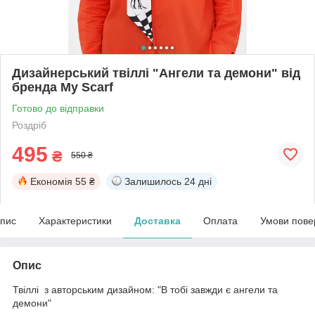
Дизайнерський твіллі "Ангели та демони" від
бренда My Scarf
Готово до відправки
Роздріб
495
₴
550 ₴
Економія
55 ₴
Залишилось
24 дні
пис
Характеристики
Доставка
Оплата
Умови пове
Опис
Твіллі з авторським дизайном: "В тобі завжди є ангели та
демони"