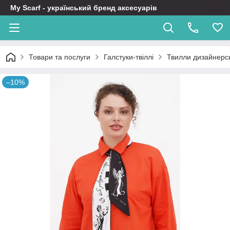
My Scarf - український бренд аксесуарів
Товари та послуги
Галстуки-твіллі
Твилли дизайнерсь
–10%