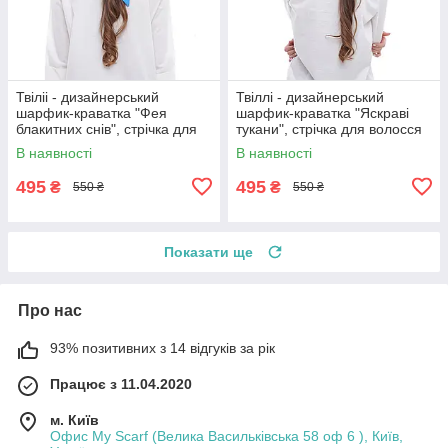
Твіліі - дизайнерський
Твіллі - дизайнерський
шарфик-краватка "Фея
шарфик-краватка "Яскраві
блакитних снів", стрічка для
тукани", стрічка для волосся
волосся
В наявності
В наявності
495
495
₴
₴
550 ₴
550 ₴
Показати ще
Про нас
93% позитивних з 14 відгуків за рік
Працює з 11.04.2020
м. Київ
Офис My Scarf (Велика Васильківська 58 оф 6 ), Київ,