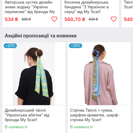
Авторська хустка дизайн
Косинка дизайнерська,
Твіл
знаки зодіаку "Україна
бандана "З Україною в
Scar
переможе" від бренда My
серці" від My Scarf
Scarf
534
560,70
540
₴
₴
600 ₴
630 ₴
Акційні пропозиції та новинки
–10%
–10%
Дизайнерський твіллі
Стрічка Твіллі + гумка,
"Українська абетка" від
шарфик-краватка, шарф-
бренда My Scarf
стрічка My Scarf
В наявності
В наявності