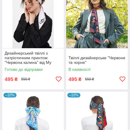
Дизайнерський твіллі з
патріотичним принтом
Твіллі дизайнерське "Червоне
"Червона калина" від My
та чорне"
Scarf
Готово до відправки
В наявності
495
495
₴
₴
550 ₴
550 ₴
–10%
–10%