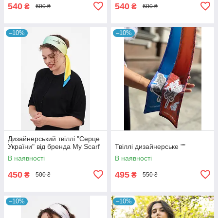
540
540
₴
₴
600 ₴
600 ₴
–10%
–10%
Дизайнерський твіллі "Серце
України" від бренда My Scarf
Твіллі дизайнерське ""
В наявності
В наявності
450
495
₴
₴
500 ₴
550 ₴
–10%
–10%