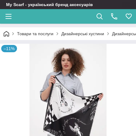
My Scarf - український бренд аксесуарів
Товари та послуги
Дизайнерські хустини
Дизайнерськ
–11%