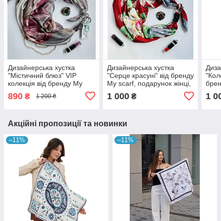
Дизайнерська хустка
Дизайнерська хустка
Диза
"Містичний блюз" VIP
"Серце красуні" від бренду
"Кол
колекція від бренду My
My scarf, подарунок жінці,
брен
Scarf, подарунок жінці
прикрашений коралом!
пода
890
1 000
1 0
₴
₴
1 200 ₴
при
нат
Акційні пропозиції та новинки
–11%
–11%