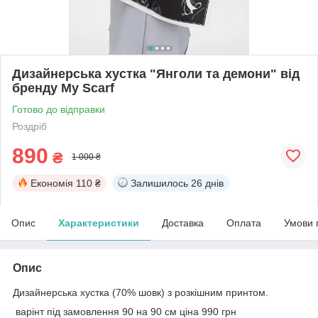
Дизайнерська хустка "Янголи та демони" від
бренду My Scarf
Готово до відправки
Роздріб
890
₴
1 000 ₴
Економія
110 ₴
Залишилось
26 днів
Опис
Характеристики
Доставка
Оплата
Умови 
Опис
Дизайнерська хустка (70% шовк) з розкішним принтом.
варінт під замовлення 90 на 90 см ціна 990 грн