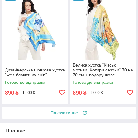
Велика хустка "Ківські
Дизайнерська шовкова хустка
мотиви. Чотири сезони" 70 на
"Фея блакитних снів"
70 см + подарункове
паковання
Готово до відправки
Готово до відправки
890
890
₴
₴
1 000 ₴
1 000 ₴
Показати ще
Про нас