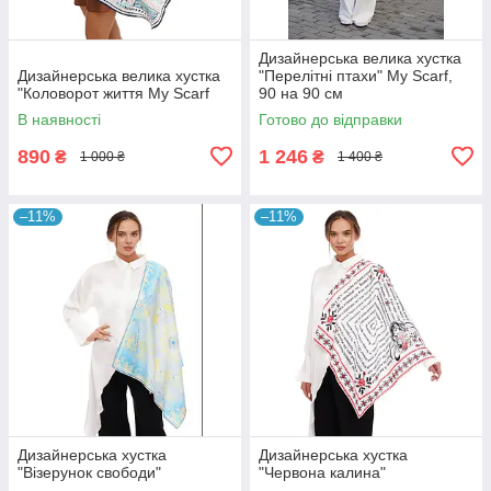
Дизайнерська велика хустка
Дизайнерська велика хустка
"Перелітні птахи" My Scarf,
"Коловорот життя My Scarf
90 на 90 см
В наявності
Готово до відправки
890
1 246
₴
₴
1 000 ₴
1 400 ₴
–11%
–11%
Дизайнерська хустка
Дизайнерська хустка
"Візерунок свободи"
"Червона калина"