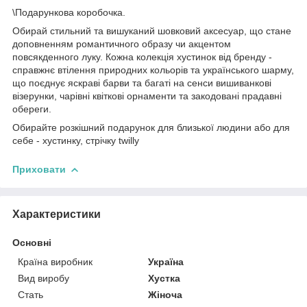
\Подарункова коробочка.
Обирай стильний та вишуканий шовковий аксесуар, що стане
доповненням романтичного образу чи акцентом
повсякденного луку. Кожна колекція хустинок від бренду -
справжнє втілення природних кольорів та українського шарму,
що поєднує яскраві барви та багаті на сенси вишиванкові
візерунки, чарівні квіткові орнаменти та закодовані прадавні
обереги.
Обирайте розкішний подарунок для близької людини або для
себе - хустинку, стрічку twilly
Приховати
Характеристики
Основні
Країна виробник
Україна
Вид виробу
Хустка
Стать
Жіноча