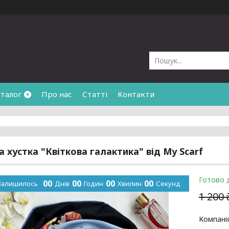
талог
Про нас
Статті
Контакти
 хустка "Квіткова галактика" від My Scarf
Готово 
0
0
0
0
0
0
0
0
Залишилось
Днів
Годин
Хвилин
Секунд
1 200 
Компані