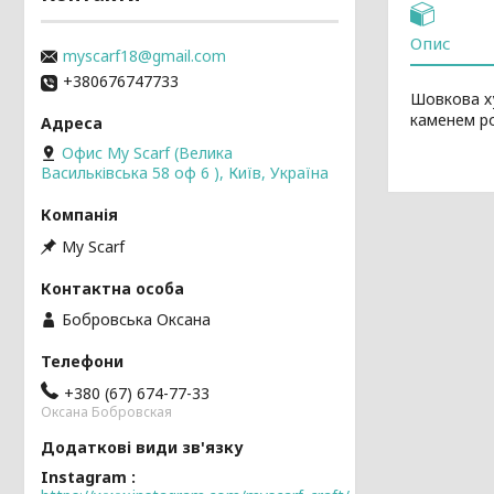
Опис
myscarf18@gmail.com
+380676747733
Шовкова ху
каменем р
Офис My Scarf (Велика
Васильківська 58 оф 6 ), Київ, Україна
My Scarf
Бобровська Оксана
+380 (67) 674-77-33
Оксана Бобровская
Instagram