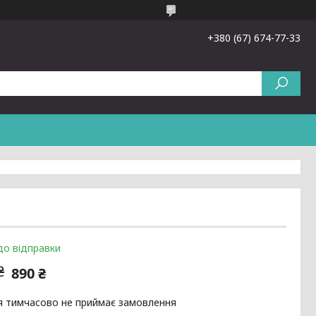
+380 (67) 674-77-33
до відправки
₴
890 ₴
я тимчасово не приймає замовлення