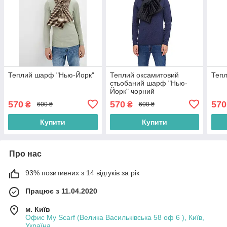
Теплий шарф "Нью-Йорк"
Теплий оксамитовий
Теп
стьобаний шарф "Нью-
Йорк" чорний
570
570
570
₴
₴
600 ₴
600 ₴
Купити
Купити
Про нас
93% позитивних з 14 відгуків за рік
Працює з 11.04.2020
м. Київ
Офис My Scarf (Велика Васильківська 58 оф 6 ), Київ,
Україна