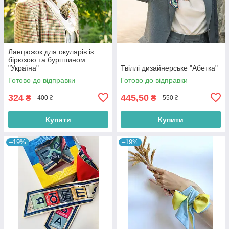
Ланцюжок для окулярів із
бірюзою та бурштином
"Україна"
Твіллі дизайнерське "Абетка"
Готово до відправки
Готово до відправки
324
445,50
₴
₴
400 ₴
550 ₴
Купити
Купити
–19%
–19%