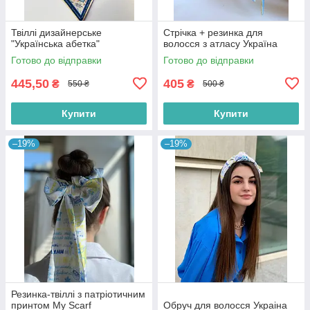
Твіллі дизайнерське
Стрічка + резинка для
"Українська абетка"
волосся з атласу Україна
Готово до відправки
Готово до відправки
445,50
405
₴
₴
550 ₴
500 ₴
Купити
Купити
–19%
–19%
Резинка-твіллі з патріотичним
принтом My Scarf
Обруч для волосся Украіна