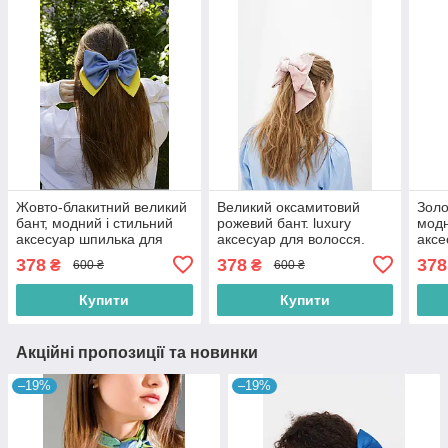
Жовто-блакитний великий
Великий оксамитовий
Золо
бант, модний і стильний
рожевий бант. luxury
модн
аксесуар шпилька для
аксесуар для волосся.
аксе
волосся
воло
378
378
378
₴
₴
600 ₴
600 ₴
Купити
Купити
Акційні пропозиції та новинки
–19%
–19%