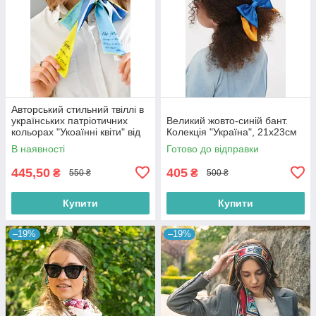
Авторський стильний твіллі в
українських патріотичних
Великий жовто-синій бант.
кольорах "Укоаїнні квіти" від
Колекція "Україна", 21х23см
My Scarf
В наявності
Готово до відправки
445,50
405
₴
₴
550 ₴
500 ₴
Купити
Купити
–19%
–19%