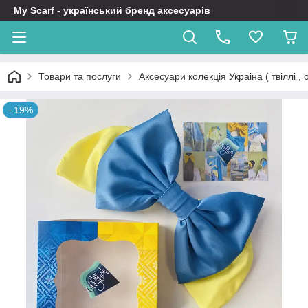
My Scarf - український бренд аксесуарів
Товари та послуги
Аксесуари колекція Украіна ( твіллі ,
–19%