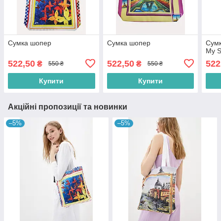
Сумка шопер
Сумка шопер
Сумк
My S
522,50
522,50
522
₴
₴
550 ₴
550 ₴
Купити
Купити
Акційні пропозиції та новинки
–5%
–5%