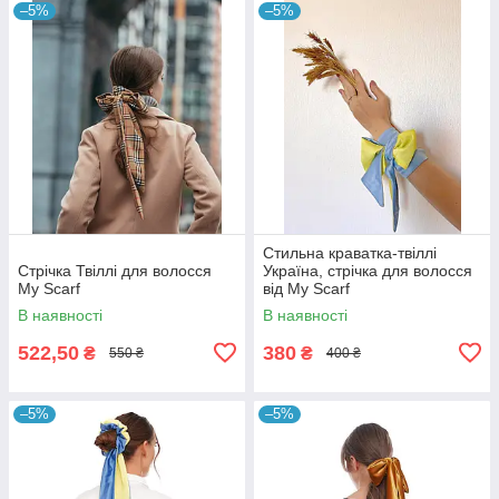
–5%
–5%
Стильна краватка-твіллі
Стрічка Твіллі для волосся
Україна, стрічка для волосся
My Scarf
від My Scarf
В наявності
В наявності
522,50
380
₴
₴
550 ₴
400 ₴
–5%
–5%