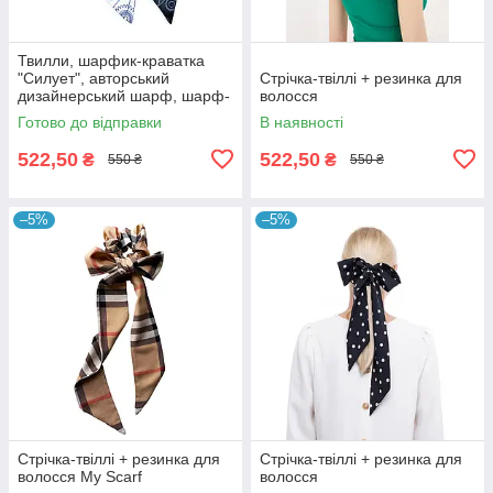
Твилли, шарфик-краватка
"Силует", авторський
Стрічка-твіллі + резинка для
дизайнерський шарф, шарф-
волосся
стрічка My Scarf
Готово до відправки
В наявності
522,50
522,50
₴
₴
550 ₴
550 ₴
–5%
–5%
Стрічка-твіллі + резинка для
Стрічка-твіллі + резинка для
волосся My Scarf
волосся