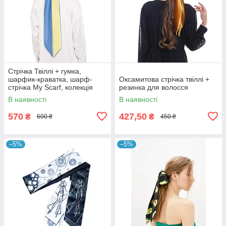
Стрічка Твіллі + гумка,
шарфик-краватка, шарф-
Оксамитова стрічка твіллі +
стрічка My Scarf, колекція
резинка для волосся
Україна
В наявності
В наявності
570
427,50
₴
₴
600 ₴
450 ₴
–5%
–5%