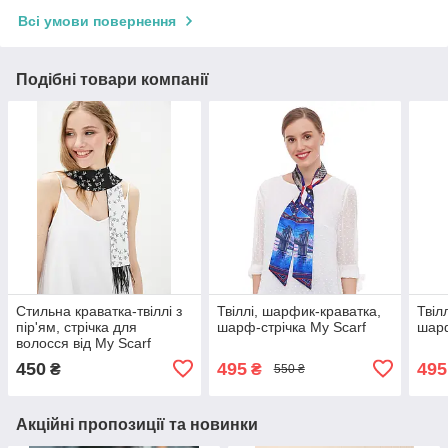
Всі умови повернення
Подібні товари компанії
Стильна краватка-твіллі з
Твіллі, шарфик-краватка,
Твіл
пір'ям, стрічка для
шарф-стрічка My Scarf
шарф
волосся від My Scarf
450
495
495
₴
₴
550 ₴
Акційні пропозиції та новинки