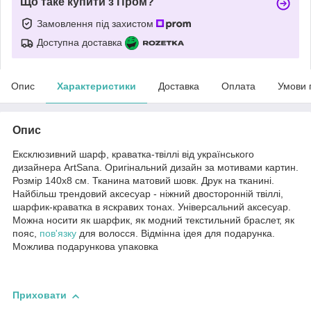
Що таке купити з Пром?
Замовлення під захистом
Доступна доставка
Опис
Характеристики
Доставка
Оплата
Умови 
Опис
Ексклюзивний шарф, краватка-твіллі від українського
дизайнера ArtSana. Оригінальний дизайн за мотивами картин.
Розмір 140х8 см. Тканина матовий шовк. Друк на тканині.
Найбільш трендовий аксесуар - ніжний двосторонній твіллі,
шарфик-краватка в яскравих тонах. Універсальний аксесуар.
Можна носити як шарфик, як модний текстильний браслет, як
пояс,
пов'язку
для волосся. Відмінна ідея для подарунка.
Можлива подарункова упаковка
Приховати