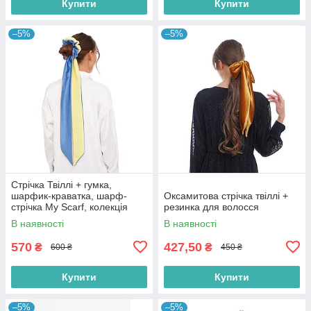
Купити
Купити
–5%
–5%
Стрічка Твіллі + гумка,
шарфик-краватка, шарф-
Оксамитова стрічка твіллі +
стрічка My Scarf, колекція
резинка для волосся
Україна
В наявності
В наявності
570
427,50
₴
₴
600 ₴
450 ₴
Купити
Купити
–5%
–5%