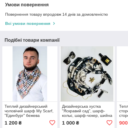
Умови повернення
Повернення товару впродовж 14 днів за домовленістю
Всі умови повернення
Подібні товари компанії
Теплий дизайнерський
Дизайнерська хустка
Тепл
чоловічий шарф My Scarf,
"Яскравий сад", шарф-
стор
"Единбург" бежева
кольє, шарф-чокер, шийна
стор
клітинка, трикотаж
хустку My Scarf
1 200
1 000
900
₴
₴