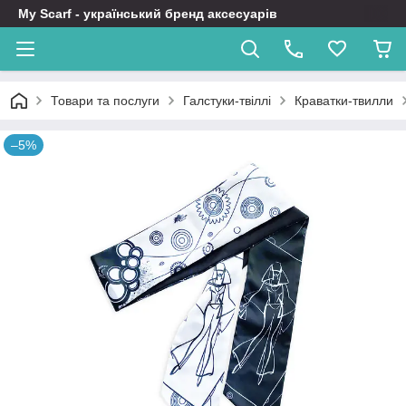
My Scarf - український бренд аксесуарів
Товари та послуги
Галстуки-твіллі
Краватки-твилли
–5%