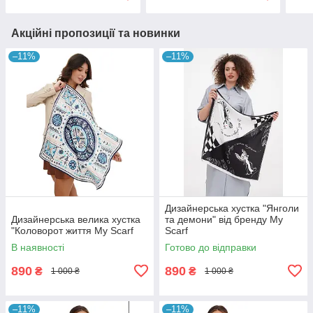
Акційні пропозиції та новинки
–11%
–11%
Дизайнерська хустка "Янголи
Дизайнерська велика хустка
та демони" від бренду My
"Коловорот життя My Scarf
Scarf
В наявності
Готово до відправки
890
890
₴
₴
1 000 ₴
1 000 ₴
–11%
–11%