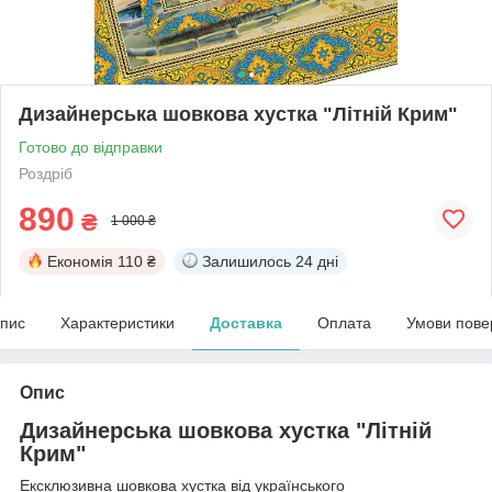
Дизайнерська шовкова хустка "Літній Крим"
Готово до відправки
Роздріб
890
₴
1 000 ₴
Економія
110 ₴
Залишилось
24 дні
пис
Характеристики
Доставка
Оплата
Умови пове
Опис
Дизайнерська шовкова хустка "Літній
Крим"
Ексклюзивна шовкова хустка від українського