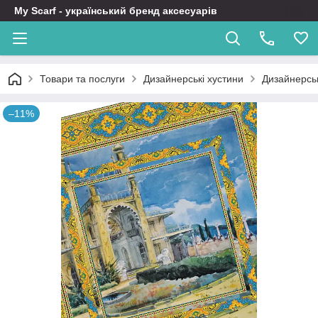
My Scarf - український бренд аксесуарів
Товари та послуги
Дизайнерські хустини
Дизайнерськ
–11%