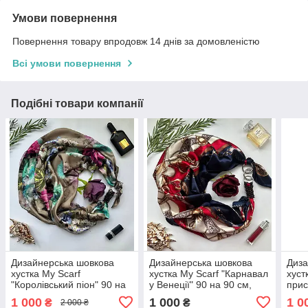
Умови повернення
Повернення товару впродовж 14 днів за домовленістю
Всі умови повернення
Подібні товари компанії
Дизайнерська шовкова
Дизайнерська шовкова
Диза
хустка My Scarf
хустка My Scarf "Карнавал
хуст
"Королівський піон" 90 на
у Венеції" 90 на 90 см,
прис
90 см прикрашена
оздоблена камінням
при
1 000
1 000
1 0
₴
₴
2 000 ₴
гранатом
гранат
нату