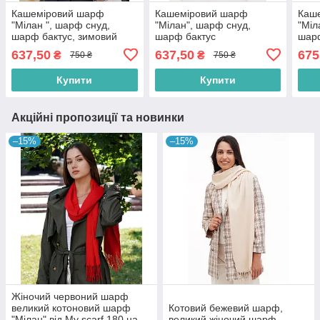
Кашеміровий шарф
Кашеміровий шарф
Каш
"Мілан ", шарф снуд,
"Мілан", шарф снуд,
"Міл
шарф бактус, зимовий
шарф бактус
шар
жіночий шарф, великий
637,50
637,50
675
₴
₴
750 ₴
750 ₴
жіночий шарф
Купити
Купити
Акційні пропозиції та новинки
–15%
–15%
Жіночий червоний шарф
великий котоновий шарф
Котовий бежевий шарф,
"Мілан" від My scarf 180 на
великий жіночий шарф