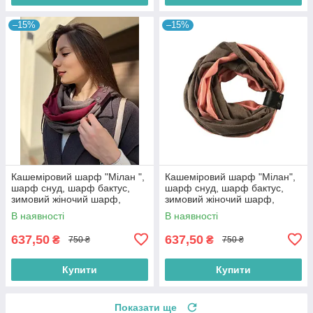
–15%
–15%
Кашеміровий шарф "Мілан ",
Кашеміровий шарф "Мілан",
шарф снуд, шарф бактус,
шарф снуд, шарф бактус,
зимовий жіночий шарф,
зимовий жіночий шарф,
великий жіночий шарф
великий жіночий шарф
В наявності
В наявності
637,50
637,50
₴
₴
750 ₴
750 ₴
Купити
Купити
Показати ще