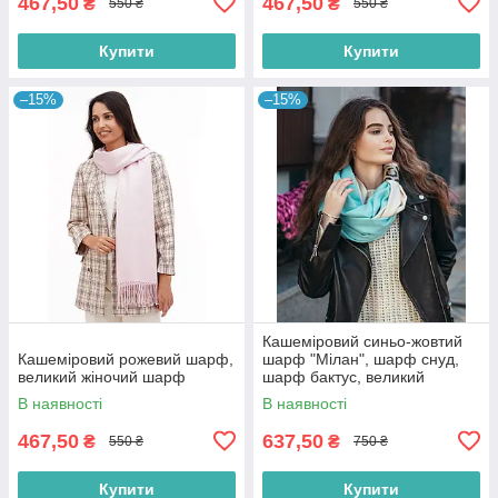
467,50
467,50
₴
₴
550 ₴
550 ₴
Купити
Купити
–15%
–15%
Кашеміровий синьо-жовтий
Кашеміровий рожевий шарф,
шарф "Мілан", шарф снуд,
великий жіночий шарф
шарф бактус, великий
жіночий шарф
В наявності
В наявності
467,50
637,50
₴
₴
550 ₴
750 ₴
Купити
Купити