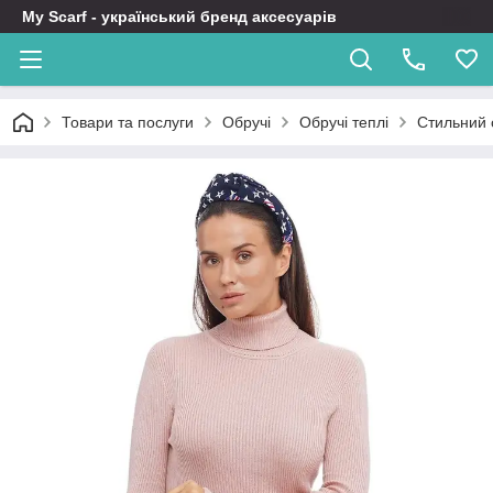
My Scarf - український бренд аксесуарів
Товари та послуги
Обручі
Обручі теплі
Стильний 