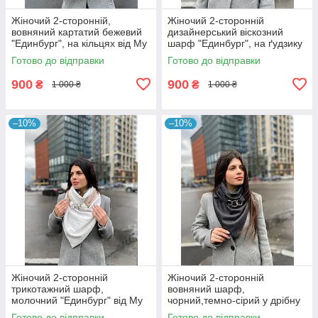
Жіночий 2-сторонній,
Жіночий 2-сторонній
вовняний картатий бежевий
дизайнерський віскозний
"Единбург", на кільцях від My
шарф "Единбург", на ґудзику
scarf снуд, бактус
від My scarf з принтом
Готово до відправки
Готово до відправки
"Лапки"
900
900
₴
₴
1 000 ₴
1 000 ₴
–10%
–10%
Жіночий 2-сторонній
Жіночий 2-сторонній
трикотажний шарф,
вовняний шарф,
молочний "Единбург" від My
чорний,темно-сірий у дрібну
scarf, на кільцях, снуд, бактус
смужку "Единбург", на
Готово до відправки
Готово до відправки