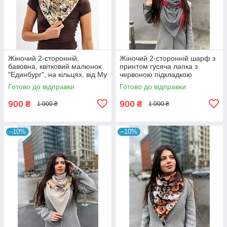
Жіночий 2-сторонній,
Жіночий 2-сторонній шарф з
бавовна, квітковий малюнок
принтом гусяча лапка з
"Единбург", на кільцях, від My
червоною підкладкою
scarf снуд, бактус
"Единбург", на кільцях від My
Готово до відправки
Готово до відправки
scarf
900
900
₴
₴
1 000 ₴
1 000 ₴
–10%
–10%