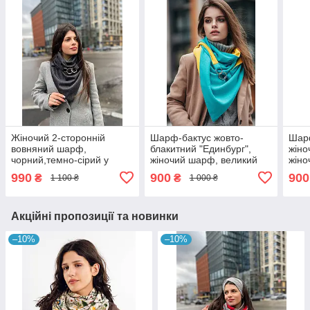
Жіночий 2-сторонній
Шарф-бактус жовто-
Шарф
вовняний шарф,
блакитний "Единбург",
жіно
чорний,темно-сірий у
жіночий шарф, великий
жін
дрібну смужку "Единбург",
жіночий шарф
990
900
900
₴
₴
1 100 ₴
1 000 ₴
на кільцях, від My scarf
снуд, бактус
Акційні пропозиції та новинки
–10%
–10%