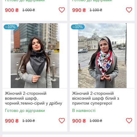
кільцях, від My scarf снуд,
бактус
900
990
₴
₴
1 000 ₴
1 100 ₴
–10%
–10%
Жіночий 2-сторонній
Жіночий 2-сторонній
вовняний шарф,
віскозний шарф білий з
чорний,темно-сірий у дрібну
принтом супергерої
смужку "Единбург", на
"Единбург", на кільцях від My
Готово до відправки
В наявності
ґудзику, від My scarf снуд,
scarf
бактус
990
900
₴
₴
1 100 ₴
1 000 ₴