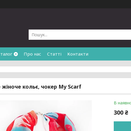
талог
Про нас
Статті
Контакти
 жіноче кольє, чокер My Scarf
В наявно
300 ₴