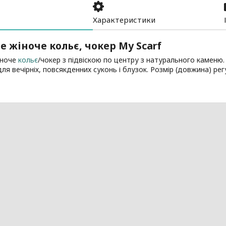
Характеристики
е жіноче кольє, чокер My Scarf
іноче
кольє
/чокер з підвіскою по центру з натурального каменю.
для вечірніх, повсякденних суконь і блузок. Розмір (довжина) ре