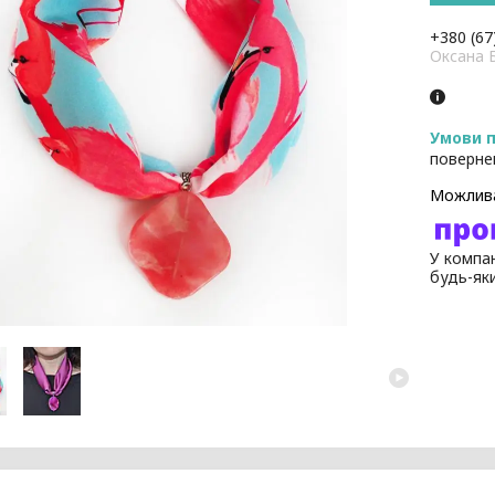
+380 (67
Оксана 
поверне
У компан
будь-як