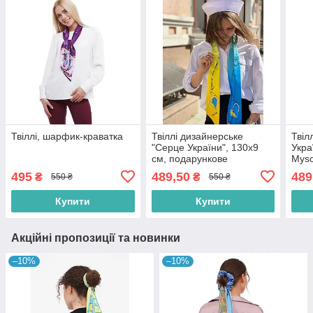
Твіллі, шарфик-краватка
Твіллі дизайнерське
Твіл
"Серце України", 130х9
Укра
см, подарункове
Mysc
паковання
495
489,50
489
₴
₴
550 ₴
550 ₴
Купити
Купити
Акційні пропозиції та новинки
–10%
–10%