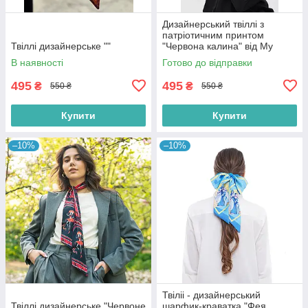
Дизайнерський твіллі з
патріотичним принтом
Твіллі дизайнерське ""
"Червона калина" від My
Scarf
В наявності
Готово до відправки
495
495
₴
₴
550 ₴
550 ₴
Купити
Купити
–10%
–10%
Твіліі - дизайнерський
Твіллі дизайнерське "Червоне
шарфик-краватка "Фея