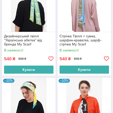
Дизайнерський твіллі
Стрічка Твіллі + гумка,
"Українська абетка" від
шарфик-краватка, шарф-
бренда My Scarf
стрічка My Scarf
В наявності
В наявності
540
540
₴
₴
600 ₴
600 ₴
Купити
Купити
–10%
–10%