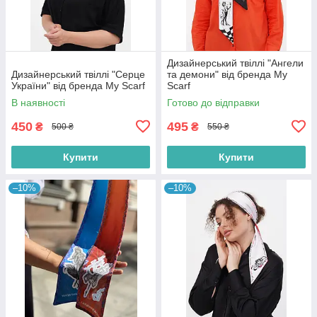
Дизайнерський твіллі "Ангели
Дизайнерський твіллі "Серце
та демони" від бренда My
України" від бренда My Scarf
Scarf
В наявності
Готово до відправки
450
495
₴
₴
500 ₴
550 ₴
Купити
Купити
–10%
–10%