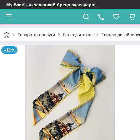
My Scarf - український бренд аксесуарів
Товари та послуги
Галстуки-твіллі
Твилли дизайнерсь
–10%