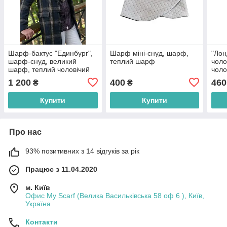
Шарф-бактус "Единбург",
Шарф міні-снуд, шарф,
"Лон
шарф-снуд, великий
теплий шарф
чоло
шарф, теплий чоловічий
чоло
шарф, подарунок
пода
1 200
400
460
₴
₴
чоловікові
Купити
Купити
Про нас
93% позитивних з 14 відгуків за рік
Працює з 11.04.2020
м. Київ
Офис My Scarf (Велика Васильківська 58 оф 6 ), Київ,
Україна
Контакти