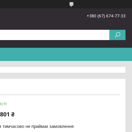
+380 (67) 674-77-33
сті
801 ₴
я тимчасово не приймає замовлення