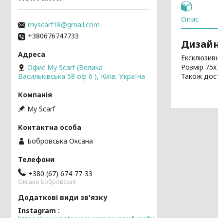
Опис
myscarf18@gmail.com
+380676747733
Дизайн
Ексклюзивн
Розмір 75х
Офис My Scarf (Велика
Також дост
Васильківська 58 оф 6 ), Київ, Україна
My Scarf
Бобровська Оксана
+380 (67) 674-77-33
Оксана Бобровская
Instagram