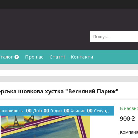
талог
Про нас
Статті
Контакти
рська шовкова хустка "Весняний Париж"
В наявно
0
0
0
0
0
0
0
0
Залишилось
Днів
Годин
Хвилин
Секунд
900 ₴
Компані