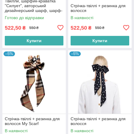
Твилли, шарфик-краватка
"Силует", авторський
Стрічка-твіллі + резинка для
дизайнерський шарф, шарф-
волосся
стрічка My Scarf
Готово до відправки
В наявності
522,50
522,50
₴
₴
550 ₴
550 ₴
Купити
Купити
–5%
–5%
Стрічка-твіллі + резинка для
Стрічка-твіллі + резинка для
волосся My Scarf
волосся
В наявності
В наявності