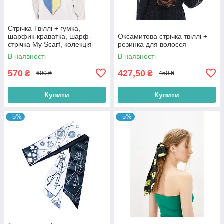
Стрічка Твіллі + гумка,
шарфик-краватка, шарф-
Оксамитова стрічка твіллі +
стрічка My Scarf, колекція
резинка для волосся
Україна
В наявності
В наявності
570
427,50
₴
₴
600 ₴
450 ₴
Купити
Купити
–5%
–5%