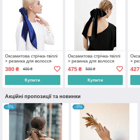
Оксамитова стрічка-твіллі
Оксамитова стрічка-твіллі
Окса
+ резинка для волосся
+ резинка для волосся
+ ре
380
475
427
₴
₴
400 ₴
500 ₴
Купити
Купити
Акційні пропозиції та новинки
–5%
–5%