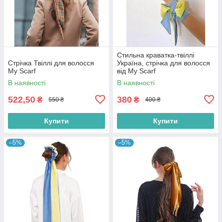
Стильна краватка-твіллі
Стрічка Твіллі для волосся
Україна, стрічка для волосся
My Scarf
від My Scarf
В наявності
В наявності
522,50
380
₴
₴
550 ₴
400 ₴
Купити
Купити
–5%
–5%