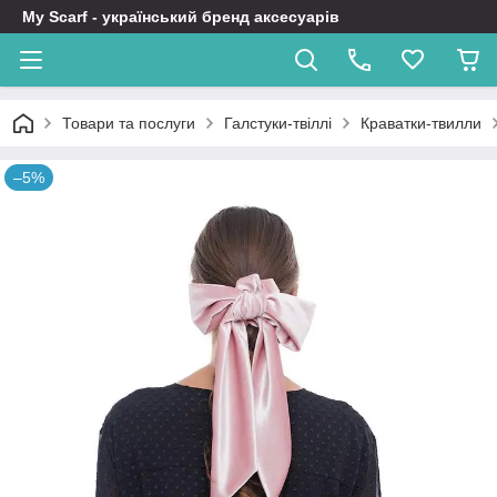
My Scarf - український бренд аксесуарів
Товари та послуги
Галстуки-твіллі
Краватки-твилли
–5%