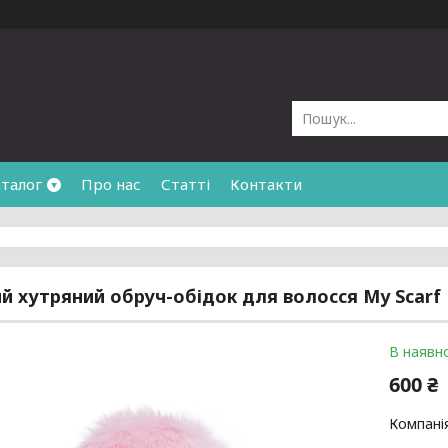
талог
Про нас
Статті
Контакти
й хутряний обруч-обідок для волосся My Scarf
В наявно
600 ₴
Компані