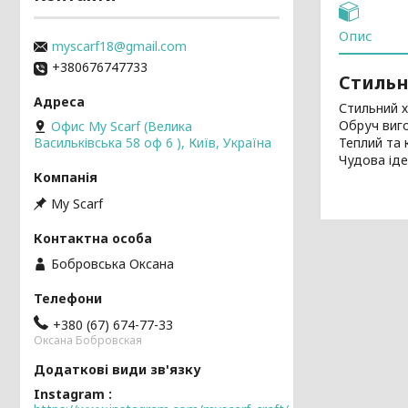
Опис
myscarf18@gmail.com
+380676747733
Стильн
Стильний х
Обруч виго
Офис My Scarf (Велика
Теплий та 
Васильківська 58 оф 6 ), Київ, Україна
Чудова іде
My Scarf
Бобровська Оксана
+380 (67) 674-77-33
Оксана Бобровская
Instagram