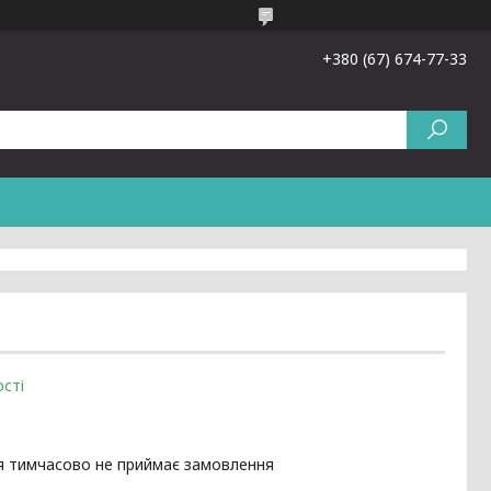
+380 (67) 674-77-33
сті
я тимчасово не приймає замовлення