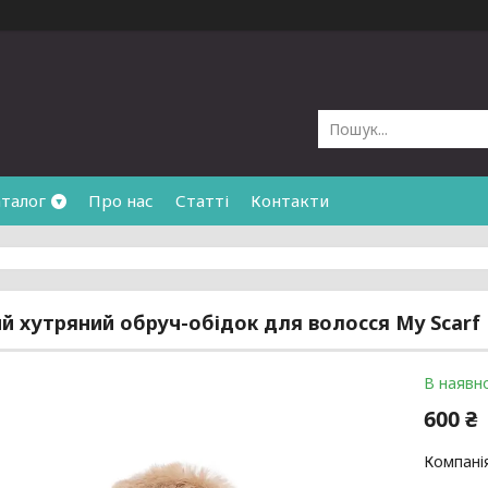
талог
Про нас
Статті
Контакти
й хутряний обруч-обідок для волосся My Scarf
В наявно
600 ₴
Компані