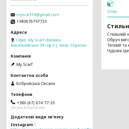
Опис
myscarf18@gmail.com
+380676747733
Стильн
Стильний х
Обруч виго
Офис My Scarf (Велика
Теплий та 
Васильківська 58 оф 6 ), Київ, Україна
Чудова іде
My Scarf
Бобровська Оксана
+380 (67) 674-77-33
Оксана Бобровская
Instagram