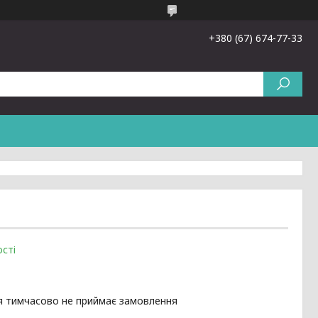
+380 (67) 674-77-33
сті
я тимчасово не приймає замовлення