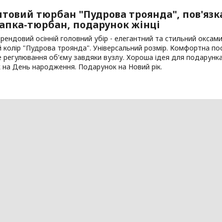
товий тюрбан "Пудрова троянда", пов'язк
шапка-тюрбан, подарунок жінці
рендовий осінній головний убір - елегантний та стильний окса
 колір "Пудрова троянда". Універсальний розмір. Комфортна по
регулювання об'єму завдяки вузлу. Хороша ідея для подарунка ді
 на День народження. Подарунок на Новий рік.