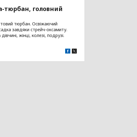
а-тюрбан, головний
митовий тюрбан. Освіжаючий
садка завдяки стрейч-оксамиту.
вчині, жінці, колезі, подрузі.