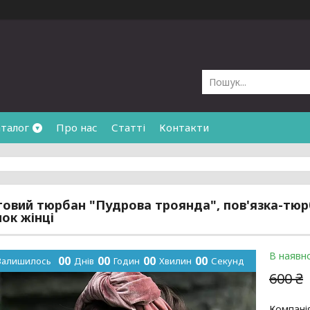
талог
Про нас
Статті
Контакти
овий тюрбан "Пудрова троянда", пов'язка-тюрб
ок жінці
В наявно
0
0
0
0
0
0
0
0
Залишилось
Днів
Годин
Хвилин
Секунд
600 ₴
Компані