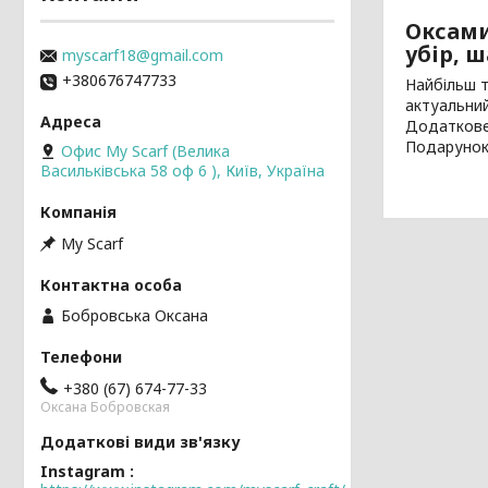
Оксами
убір, 
myscarf18@gmail.com
+380676747733
Найбільш т
актуальний
Додаткове 
Подарунок
Офис My Scarf (Велика
Васильківська 58 оф 6 ), Київ, Україна
My Scarf
Бобровська Оксана
+380 (67) 674-77-33
Оксана Бобровская
Instagram