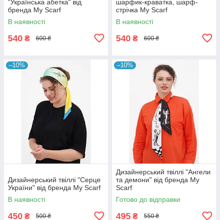
"Українська абетка" від
шарфик-краватка, шарф-
бренда My Scarf
стрічка My Scarf
В наявності
В наявності
540
540
₴
₴
600 ₴
600 ₴
–10%
–10%
Дизайнерський твіллі "Ангели
Дизайнерський твіллі "Серце
та демони" від бренда My
України" від бренда My Scarf
Scarf
В наявності
Готово до відправки
450
495
₴
₴
500 ₴
550 ₴