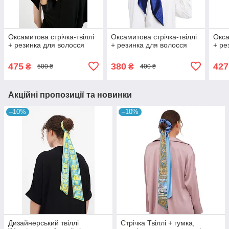
Оксамитова стрічка-твіллі
Оксамитова стрічка-твіллі
Окса
+ резинка для волосся
+ резинка для волосся
+ ре
475
380
427
₴
₴
500 ₴
400 ₴
Акційні пропозиції та новинки
–10%
–10%
Дизайнерський твіллі
Стрічка Твіллі + гумка,