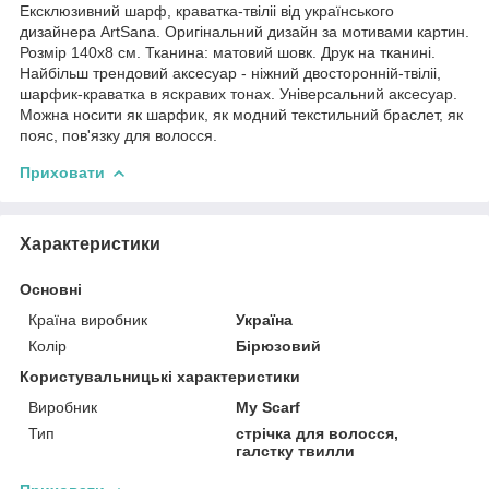
Ексклюзивний шарф, краватка-твіліі від українського
дизайнера ArtSana. Оригінальний дизайн за мотивами картин.
Розмір 140х8 см. Тканина: матовий шовк. Друк на тканині.
Найбільш трендовий аксесуар - ніжний двосторонній-твіліі,
шарфик-краватка в яскравих тонах. Універсальний аксесуар.
Можна носити як шарфик, як модний текстильний браслет, як
пояс, пов'язку для волосся.
Приховати
Характеристики
Основні
Країна виробник
Україна
Колір
Бірюзовий
Користувальницькі характеристики
Виробник
My Scarf
Тип
стрічка для волосся,
галстку твилли