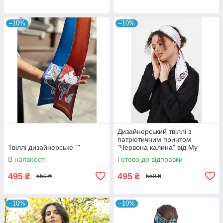
–10%
–10%
Дизайнерський твіллі з
патріотичним принтом
Твіллі дизайнерське ""
"Червона калина" від My
Scarf
В наявності
Готово до відправки
495
495
₴
₴
550 ₴
550 ₴
–10%
–10%