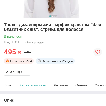
Твіліі - дизайнерський шарфик-краватка "Фея
блакитних снів", стрічка для волосся
В наявності
Код: ТВ11
Опт і роздріб
495
₴
550 ₴
Економія
55 ₴
Залишилось
25 днів
270 ₴
від 5 шт.
Опис
Характеристики
Доставка
Оплата
Умови 
Опис