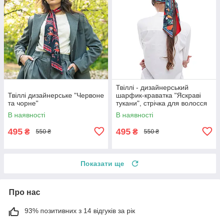
Твіллі - дизайнерський
Твіллі дизайнерське "Червоне
шарфик-краватка "Яскраві
та чорне"
тукани", стрічка для волосся
В наявності
В наявності
495
495
₴
₴
550 ₴
550 ₴
Показати ще
Про нас
93% позитивних з 14 відгуків за рік