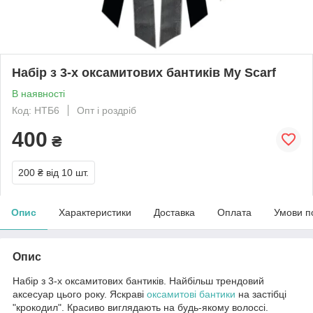
Набір з 3-х оксамитових бантиків My Scarf
В наявності
Код: НТБ6
Опт і роздріб
400
₴
200 ₴
від 10 шт.
Опис
Характеристики
Доставка
Оплата
Умови п
Опис
Набір з 3-х оксамитових бантиків. Найбільш трендовий
аксесуар цього року. Яскраві
оксамитові бантики
на застібці
"крокодил". Красиво виглядають на будь-якому волоссі.