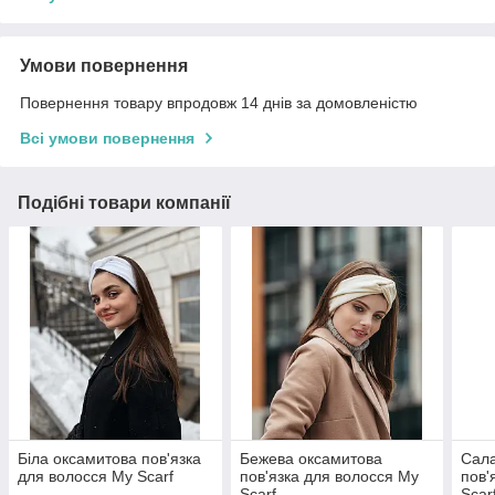
Умови повернення
Повернення товару впродовж 14 днів за домовленістю
Всі умови повернення
Подібні товари компанії
Біла оксамитова пов'язка
Бежева оксамитова
Сала
для волосся My Scarf
пов'язка для волосся My
пов'
Scarf
Scar