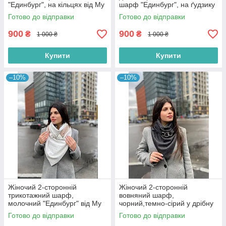
"Единбург", на кільцях від My
шарф "Единбург", на ґудзику
scarf снуд, бактус
від My scarf з принтом
Готово до відправки
Готово до відправки
"Лапки"
900
900
₴
₴
1 000 ₴
1 000 ₴
Купити
Купити
–10%
–10%
Жіночий 2-сторонній
Жіночий 2-сторонній
трикотажний шарф,
вовняний шарф,
молочний "Единбург" від My
чорний,темно-сірий у дрібну
scarf, на кільцях, снуд, бактус
смужку "Единбург", на
Готово до відправки
Готово до відправки
кільцях, від My scarf снуд,