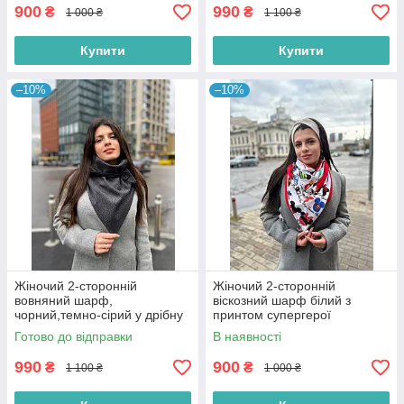
бактус
900
990
₴
₴
1 000 ₴
1 100 ₴
Купити
Купити
–10%
–10%
Жіночий 2-сторонній
Жіночий 2-сторонній
вовняний шарф,
віскозний шарф білий з
чорний,темно-сірий у дрібну
принтом супергерої
смужку "Единбург", на
"Единбург", на кільцях від My
Готово до відправки
В наявності
ґудзику, від My scarf снуд,
scarf
бактус
990
900
₴
₴
1 100 ₴
1 000 ₴