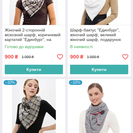
Жіночий 2-сторонній
Шарф-бактус "Единбург",
віскозний шарф, коричневий
жіночий шарф, великий
картатий "Единбург", на
жіночий шарф, подарунок
ґудзику, від My scarf снуд,
жінці , білий шарф
Готово до відправки
В наявності
бактус
900
900
₴
₴
1 000 ₴
1 000 ₴
Купити
Купити
–10%
–10%