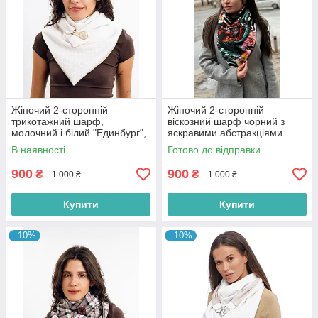
Жіночий 2-сторонній
Жіночий 2-сторонній
трикотажний шарф,
віскозний шарф чорний з
молочний і білий "Единбург",
яскравими абстракціями
на ґудзику, від My scarf снуд,
"Единбург", на кільцях від My
В наявності
Готово до відправки
бактус
scarf
900
900
₴
₴
1 000 ₴
1 000 ₴
Купити
Купити
–10%
–10%