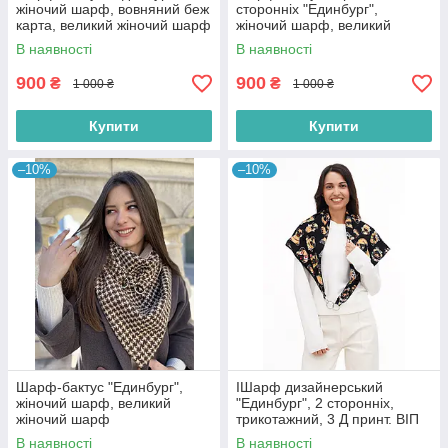
жіночий шарф, вовняний беж
сторонніх "Единбург",
карта, великий жіночий шарф
жіночий шарф, великий
жіночий шарф
В наявності
В наявності
900
900
₴
₴
1 000 ₴
1 000 ₴
Купити
Купити
–10%
–10%
Шарф-бактус "Единбург",
IШарф дизайнерський
жіночий шарф, великий
"Единбург", 2 сторонніх,
жіночий шарф
трикотажний, 3 Д принт. ВІП
колекція "Червоні осені"
В наявності
В наявності