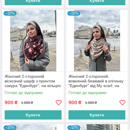
Купити
Купити
–10%
–10%
Жіночий 2-сторонній
Жіночий 2-сторонній,
віскозний шарф з принтом
вовняний бежевий в клітинку
сакура "Единбург", на кільцях
"Единбург" від My scarf, на
від My scarf
кільцях, снуд, бактус
Готово до відправки
Готово до відправки
900
900
₴
₴
1 000 ₴
1 000 ₴
Купити
Купити
–10%
–10%