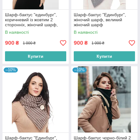
Шарф-бактус "единбург",
Шарф-бактус "Единбург",
коричневий із жовтим 2
жіночий шарф, великий
сторонніх, жіночий шарф,
жіночий шарф
великий жіночий шарф,
В наявності
В наявності
подарунок жінці
900
900
₴
₴
1 000 ₴
1 000 ₴
Купити
Купити
–10%
–10%
Шарф-бактус "Единбург",
Шарф-бактус чорно-білий 2