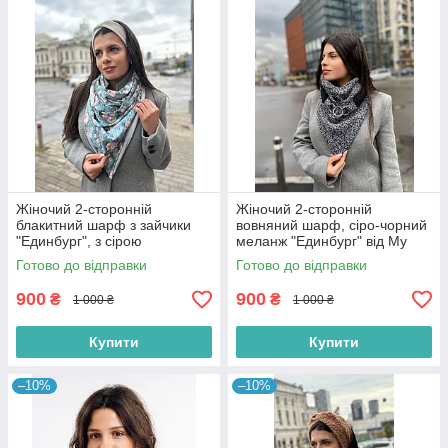
Жіночий 2-сторонній
Жіночий 2-сторонній
блакитний шарф з зайчики
вовняний шарф, сіро-чорний
"Единбург", з сірою
меланж "Единбург" від My
підкладкою на кільцях від My
scarf , на кільцях, снуд,
Готово до відправки
Готово до відправки
scarf
бактус
900
900
₴
₴
1 000 ₴
1 000 ₴
Купити
Купити
–10%
–10%