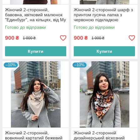
Жіночий 2-сторонній,
Жіночий 2-сторонній шарф з
бавовна, квітковий малюнок
принтом гусяча лапка з
"Единбург", на кільцях, від My
червоною підкладкою
scarf снуд, бактус
"Единбург", на кільцях від My
Готово до відправки
Готово до відправки
scarf
900
900
₴
₴
1 000 ₴
1 000 ₴
Купити
Купити
–10%
–10%
Жіночий 2-сторонній,
Жіночий 2-сторонній
вовняний картатий бежевий
дизайнерський віскозний