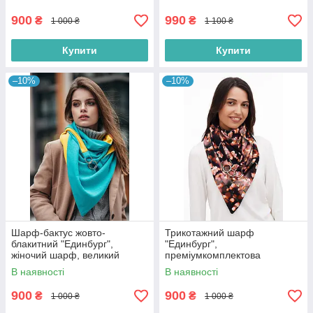
900
990
₴
₴
1 000 ₴
1 100 ₴
Купити
Купити
–10%
–10%
Шарф-бактус жовто-
Трикотажний шарф
блакитний "Единбург",
"Единбург",
жіночий шарф, великий
преміумкомплектова
жіночий шарф
колекція, 2 х сторін, 3Д-принт,
В наявності
В наявності
"Кольорове цвітіння сакури"
900
900
₴
₴
1 000 ₴
1 000 ₴